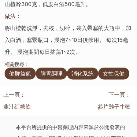
山楂幹300克，低度白酒500毫升。
做法：
將山楂乾洗淨，去核，切碎，裝入帶塞的大瓶中，加
入白酒，塞緊瓶口，浸泡7~10日後飲用。 每次15毫
升。 浸泡期間每日搖蕩1~2次。
相關搜尋：
健脾益氣
脾胃調理
消化系統
女性保健
上一頁：
下一頁：
韭汁紅糖飲
參片雞子牛鞭
本平台所提供的中醫藥理內容來源於公開發表的