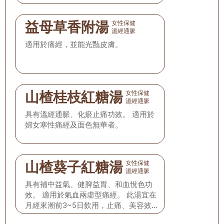
益母草香附湯
女性保健
溫經通脈
適用於痛經，並能光豔皮膚。
山楂桂枝紅糖湯
女性保健
溫經通脈
具有溫經通脈、化瘀止痛功效。 適用於
婦女寒性痛經及面色無華者。
山楂葵子紅糖湯
女性保健
溫經通脈
具有補中益氣、健脾益胃、和血悅色功
效。 適用於氣血兩虛型痛經。 此湯宜在
月經來潮前3~5日飲用，止痛、美容效果
更佳。