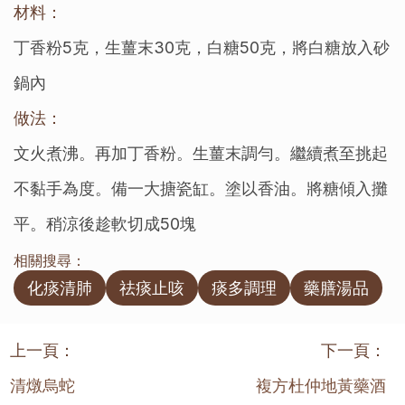
材料：
丁香粉5克，生薑末30克，白糖50克，將白糖放入砂
鍋內
做法：
文火煮沸。再加丁香粉。生薑末調勻。繼續煮至挑起
不黏手為度。備一大搪瓷缸。塗以香油。將糖傾入攤
平。稍涼後趁軟切成50塊
相關搜尋：
化痰清肺
祛痰止咳
痰多調理
藥膳湯品
上一頁：
下一頁：
清燉烏蛇
複方杜仲地黃藥酒