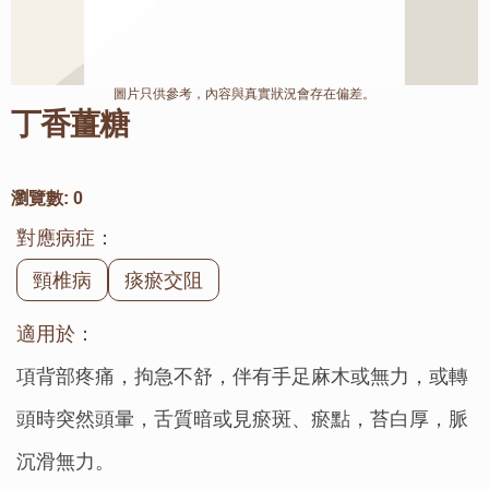
圖片只供參考，內容與真實狀況會存在偏差。
丁香薑糖
瀏覽數:
0
對應病症：
頸椎病
痰瘀交阻
適用於：
項背部疼痛，拘急不舒，伴有手足麻木或無力，或轉
頭時突然頭暈，舌質暗或見瘀斑、瘀點，苔白厚，脈
沉滑無力。