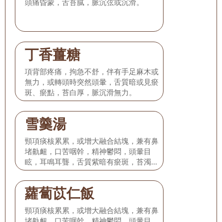
頭痛昏蒙，舌苔膩，脈沉弦或沉滑。
丁香薑糖
項背部疼痛，拘急不舒，伴有手足麻木或
無力，或轉頭時突然頭暈，舌質暗或見瘀
斑、瘀點，苔白厚，脈沉滑無力。
雪羹湯
頸項痰核累累，或增大融合結塊，兼有鼻
堵鼽衄，口苦咽幹，精神鬱悶，頭暈目
眩，耳鳴耳聾，舌質紫暗有瘀斑，苔濁黃
膩，脈弦滑。
蘿蔔苡仁飯
頸項痰核累累，或增大融合結塊，兼有鼻
堵鼽衄，口苦咽幹，精神鬱悶，頭暈目