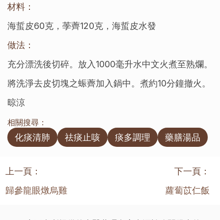
材料：
海蜇皮60克，荸薺120克，海蜇皮水發
做法：
充分漂洗後切碎。放入1000毫升水中文火煮至熟爛。
將洗淨去皮切塊之蜄薺加入鍋中。煮約10分鐘撤火。
晾涼
相關搜尋：
化痰清肺
祛痰止咳
痰多調理
藥膳湯品
上一頁：
下一頁：
歸參龍眼燉烏雞
蘿蔔苡仁飯