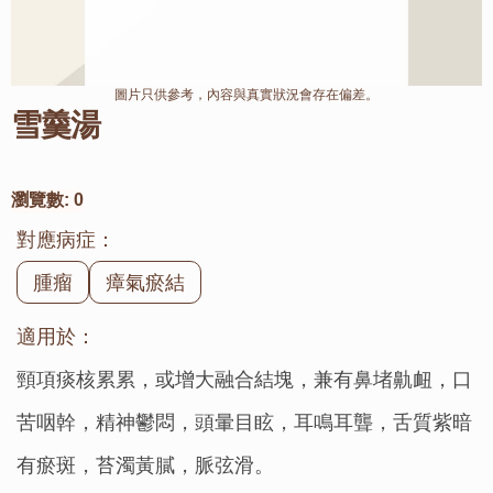
圖片只供參考，內容與真實狀況會存在偏差。
雪羹湯
瀏覽數:
0
對應病症：
腫瘤
瘴氣瘀結
適用於：
頸項痰核累累，或增大融合結塊，兼有鼻堵鼽衄，口
苦咽幹，精神鬱悶，頭暈目眩，耳鳴耳聾，舌質紫暗
有瘀斑，苔濁黃膩，脈弦滑。