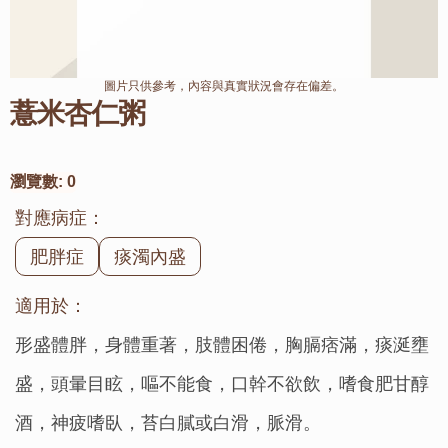
圖片只供參考，內容與真實狀況會存在偏差。
薏米杏仁粥
瀏覽數:
0
對應病症：
肥胖症
痰濁內盛
適用於：
形盛體胖，身體重著，肢體困倦，胸膈痞滿，痰涎壅
盛，頭暈目眩，嘔不能食，口幹不欲飲，嗜食肥甘醇
酒，神疲嗜臥，苔白膩或白滑，脈滑。