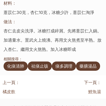
材料：
薏苡仁30克，杏仁10克，冰糖少許，薏苡仁淘淨
做法：
杏仁去皮尖洗淨。冰糖打成碎屑。先將薏苡仁入鍋。
加適量水。置武火上燒沸。再用文火熬煮至半熟。放
入杏仁。繼用文火熬熟。加入冰糖即成
相關搜尋：
化痰清肺
祛痰止咳
痰多調理
藥膳湯品
上一頁：
下一頁：
橘皮飲
鯉魚湯