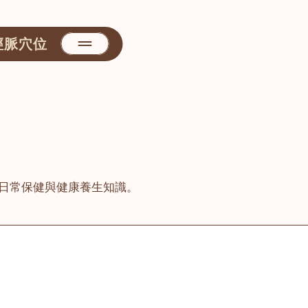
經脈穴位
日常保健與健康養生知識。
善醫堂
屯門