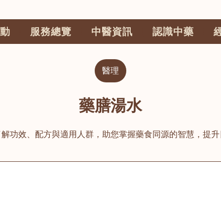
動
服務總覽
中醫資訊
認識中藥
醫理
藥膳湯水
了解功效、配方與適用人群，助您掌握藥食同源的智慧，提升
公司
榮毅園中醫中藥診所
睦鄰醫舍
大圍
荃灣