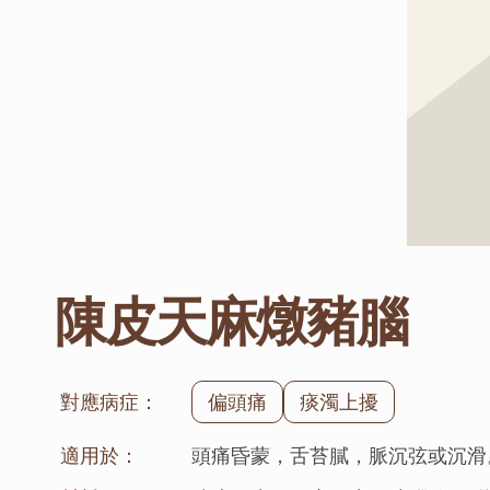
陳皮天麻燉豬腦
對應病症：
偏頭痛
痰濁上擾
適用於：
頭痛昏蒙，舌苔膩，脈沉弦或沉滑