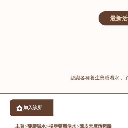
最新活
醫師匯ECWAY｜香港中醫資訊及服務平台
認識各種養生藥膳湯水，
醫樂坊醫療集團有限
加入診所
佐敦
主頁
>
藥膳湯水
>
搜尋藥膳湯水
>
陳皮天麻燉豬腦