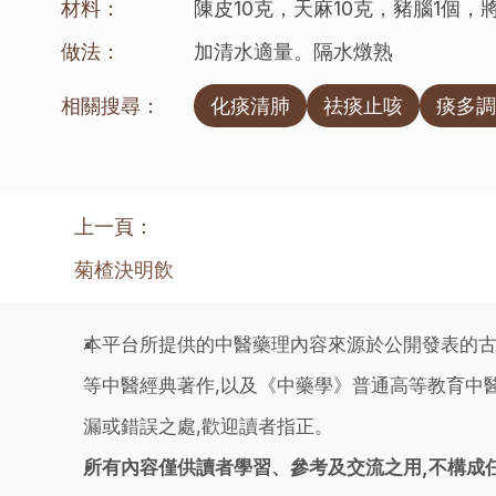
材料：
陳皮10克，天麻10克，豬腦1個
做法：
加清水適量。隔水燉熟
相關搜尋：
化痰清肺
祛痰止咳
痰多調
上一頁：
菊楂決明飲
本平台所提供的中醫藥理內容來源於公開發表的古
等中醫經典著作,以及《中藥學》普通高等教育中醫
漏或錯誤之處,歡迎讀者指正。
所有內容僅供讀者學習、參考及交流之用,不構成