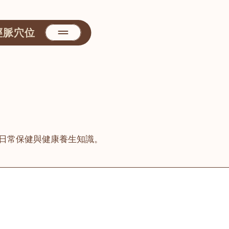
經脈穴位
日常保健與健康養生知識。
善醫堂
屯門