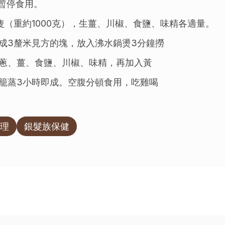
時暫停食用。
隻（重約1000克），生薑、川椒、食鹽、味精各適量。
成3釐米見方的塊，放入沸水鍋燙3分鐘撈
蔥、薑、食鹽、川椒、味精，再加入黃
籠蒸3小時即成。空腹分頓食用，吃雞喝
理
銀髮族保健