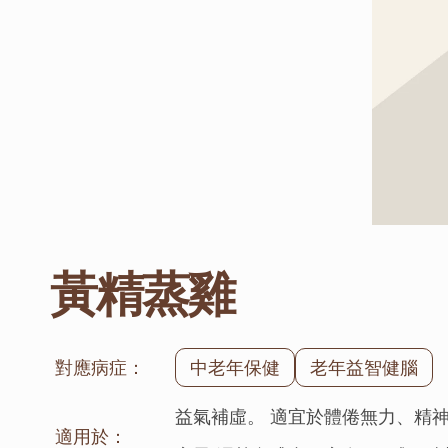
黃精蒸雞
對應病症：
中老年保健
老年益智健腦
益氣補虛。 適宜於體倦無力、精神
適用於：