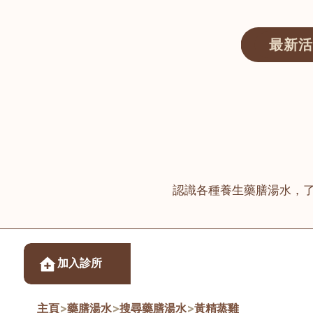
最新活
醫師匯ECWAY｜香港中醫資訊及服務平台
認識各種養生藥膳湯水，
醫樂坊醫療集團有限
加入診所
佐敦
主頁
>
藥膳湯水
>
搜尋藥膳湯水
>
黃精蒸雞