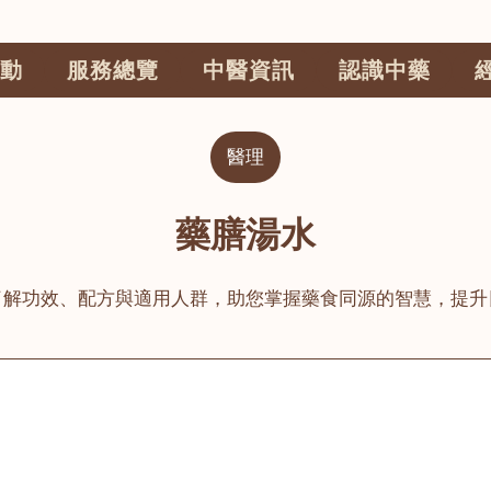
動
服務總覽
中醫資訊
認識中藥
醫理
藥膳湯水
了解功效、配方與適用人群，助您掌握藥食同源的智慧，提升
公司
榮毅園中醫中藥診所
睦鄰醫舍
大圍
荃灣