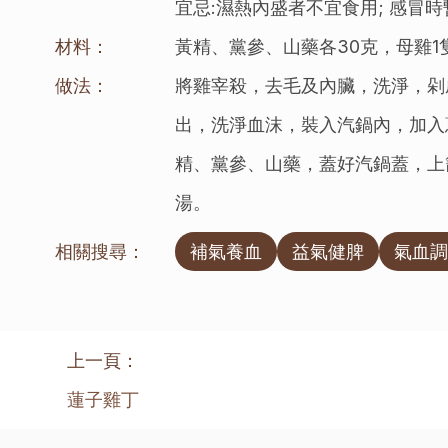
宜忌:濕熱內盛者不宜食用; 感冒
材料：
黃精、黨參、山藥各30克，母雞1
做法：
將雞宰殺，去毛及內臟，洗淨，剁
出，洗淨血沫，裝入汽鍋內，加入
精、黨參、山藥，蓋好汽鍋蓋，上
湯。
相關搜尋：
補氣養血
益氣健脾
氣血調
上一頁：
蓮子雞丁