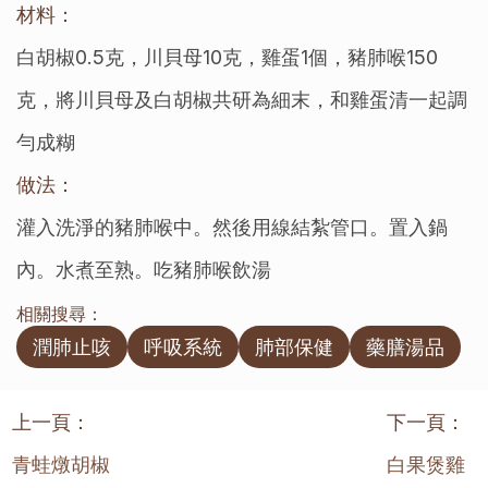
材料：
白胡椒0.5克，川貝母10克，雞蛋1個，豬肺喉150
克，將川貝母及白胡椒共研為細末，和雞蛋清一起調
勻成糊
做法：
灌入洗淨的豬肺喉中。然後用線結紮管口。置入鍋
內。水煮至熟。吃豬肺喉飲湯
相關搜尋：
潤肺止咳
呼吸系統
肺部保健
藥膳湯品
上一頁：
下一頁：
青蛙燉胡椒
白果煲雞