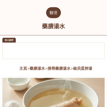
醫理
藥膳湯水
加入診所
醫樂坊醫療集團有限公司
榮毅園中
佐敦
大圍
主頁
>
藥膳湯水
>
搜尋藥膳湯水
>
椒貝蛋肺湯