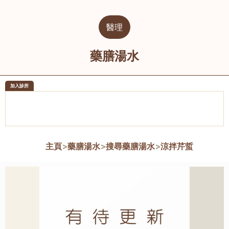
醫理
藥膳湯水
加入診所
醫樂坊醫療集團有限公司
榮毅園中
佐敦
大圍
主頁
>
藥膳湯水
>
搜尋藥膳湯水
>
涼拌芹蜇