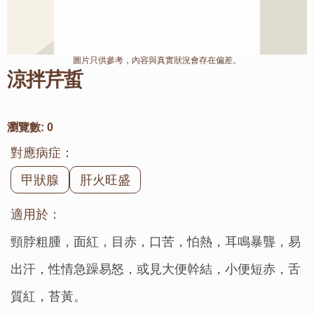
圖片只供參考，內容與真實狀況會存在偏差。
涼拌芹蜇
瀏覽數:
0
對應病症：
甲狀腺
肝火旺盛
適用於：
頸脖粗腫，面紅，目赤，口苦，怕熱，耳鳴暴聾，易
出汗，性情急躁易怒，或見大便幹結，小便短赤，舌
質紅，苔黃。