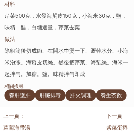
材料：
芹菜500克，水發海蜇皮150克，小海米30克，鹽，
味精，醋，白糖適量，芹菜去葉
做法：
除粗筋後切成節。在開水中燙一下。瀝幹水分。小海
米泡漲。海蜇皮切絲。然後把芹菜。海蜇絲。海米一
起拌勻。加糖。鹽。味精拌勻即成
相關搜尋：
養肝護肝
肝臟排毒
肝火調理
養生茶飲
上一頁：
下一頁：
蘿蔔海帶湯
紫菜蛋捲