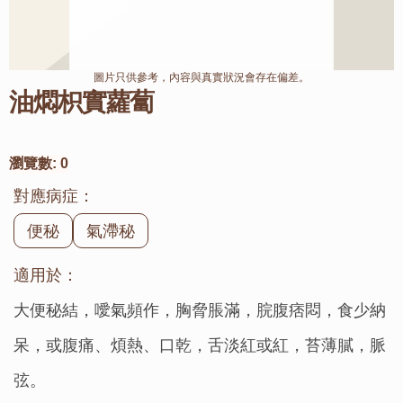
圖片只供參考，內容與真實狀況會存在偏差。
油燜枳實蘿蔔
瀏覽數:
0
對應病症：
便秘
氣滯秘
適用於：
大便秘結，噯氣頻作，胸脅脹滿，脘腹痞悶，食少納
呆，或腹痛、煩熱、口乾，舌淡紅或紅，苔薄膩，脈
弦。