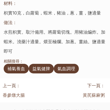
材料：
枳實10克，白蘿蔔，蝦米，豬油，蔥，薑，鹽適量
做法：
水煎枳實。取汁備用。將蘿蔔切塊。用豬油煸炸。加
蝦米。澆藥汁適量。煨至極爛。加蔥。薑絲。鹽適量
即可
相關搜尋：
補氣養血
益氣健脾
氣血調理
上一頁：
下一頁：
香參燉大腸
黃芪蘇麻粥