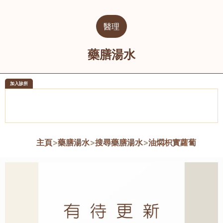
醫理
藥膳湯水
加入診所
醫樂坊醫療集團有限公司
榮毅園中
佐敦
大圍
主頁
>
藥膳湯水
>
搜尋藥膳湯水
>
油燜枳實蘿蔔