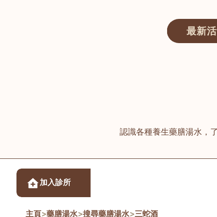
最新活
醫師匯ECWAY｜香港中醫資訊及服務平台
認識各種養生藥膳湯水，
醫樂坊醫療集團有限
加入診所
佐敦
主頁
>
藥膳湯水
>
搜尋藥膳湯水
>
三蛇酒