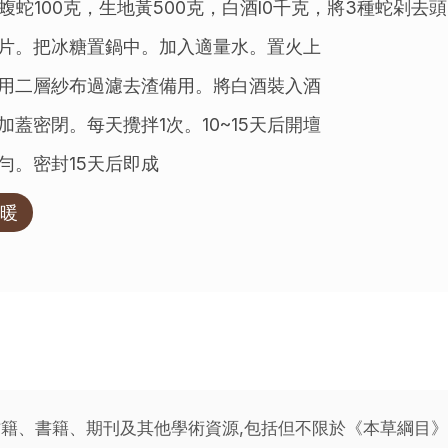
，蝮蛇100克，生地黃500克，白酒l0千克，將3種蛇剁去頭
片。把冰糖置鍋中。加入適量水。置火上
用二層紗布過濾去渣備用。將白酒裝入酒
蓋密閉。每天攪拌1次。10~15天后開壇
勻。密封15天后即成
暖
籍、書籍、期刊及其他學術資源,包括但不限於《本草綱目