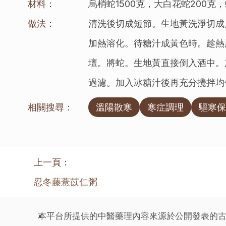
材料：
烏梢蛇1500克，大白花蛇200克
做法：
清洗後切成短節。生地黃洗淨切成
加熱溶化。待糖汁成黃色時。趁熱
壇。將蛇。生地黃直接倒入酒中。加
過濾。加入冰糖汁後再充分攪拌均
相關搜尋：
溫陽散寒
寒症調理
驅寒保
上一頁：
忍冬藤薏苡仁粥
本平台所提供的中醫藥理內容來源於公開發表的古