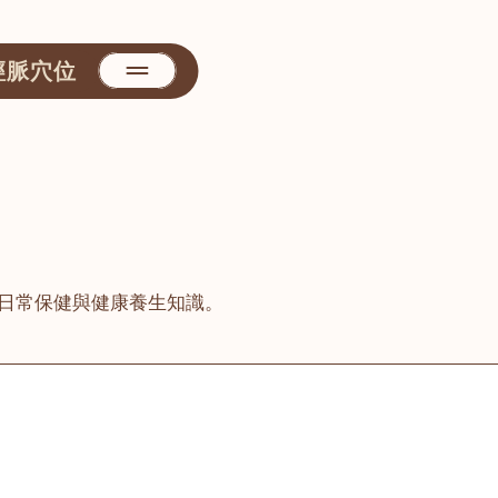
經脈穴位
日常保健與健康養生知識。
善醫堂
屯門