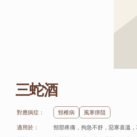
三蛇酒
對應病症：
頸椎病
風寒痹阻
適用於：
頸部疼痛，拘急不舒，惡寒喜溫，