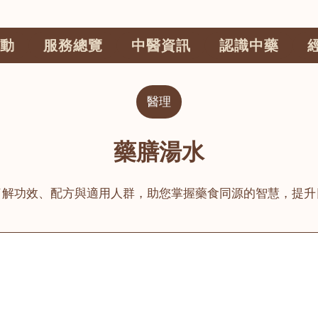
動
服務總覽
中醫資訊
認識中藥
醫理
藥膳湯水
了解功效、配方與適用人群，助您掌握藥食同源的智慧，提升
公司
榮毅園中醫中藥診所
睦鄰醫舍
大圍
荃灣