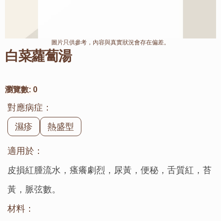
圖片只供參考，內容與真實狀況會存在偏差。
白菜蘿蔔湯
瀏覽數:
0
對應病症：
濕疹
熱盛型
適用於：
皮損紅腫流水，瘙癢劇烈，尿黃，便秘，舌質紅，苔
黃，脈弦數。
材料：