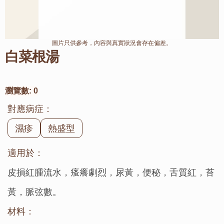
圖片只供參考，內容與真實狀況會存在偏差。
白菜根湯
瀏覽數:
0
對應病症：
濕疹
熱盛型
適用於：
皮損紅腫流水，瘙癢劇烈，尿黃，便秘，舌質紅，苔
黃，脈弦數。
材料：