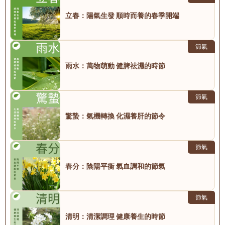
立春：陽氣生發 順時而養的春季開端
節氣
雨水：萬物萌動 健脾祛濕的時節
節氣
驚蟄：氣機轉換 化濕養肝的節令
節氣
春分：陰陽平衡 氣血調和的節氣
節氣
清明：清潔調理 健康養生的時節