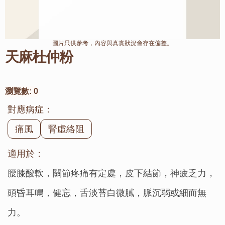
圖片只供參考，內容與真實狀況會存在偏差。
天麻杜仲粉
瀏覽數:
0
對應病症：
痛風
腎虛絡阻
適用於：
腰膝酸軟，關節疼痛有定處，皮下結節，神疲乏力，
頭昏耳鳴，健忘，舌淡苔白微膩，脈沉弱或細而無
力。