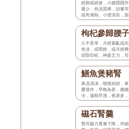
經期或經後，小腹隱隱作
量少，色淡質稀，頭暈耳
或有潮熱，小便清長，面
淡，舌苔薄，脈沉細。
枸杞參歸腰
久不受孕，月經紊亂或先
色淡，或閉經，或月經稀
頭昏目眩，神疲乏力，耳
舌質淡紅，苔薄白，脈細
鱔魚煲豬腎
鼻流清涕，噴嚏頻頻，鼻
覆發作，早晚為甚，腰膝
冷，遺精早洩，夜尿多，
脈濡弱。
磁石腎羹
雙耳聽力逐漸下降，伴細