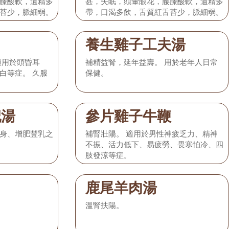
膝酸軟，遺精多
甚，失眠，頭暈眼花，腰膝酸軟，遺精多
苔少，脈細弱。
帶，口渴多飲，舌質紅舌苔少，脈細弱。
養生雞子工夫湯
適用於頭昏耳
補精益腎，延年益壽。 用於老年人日常
白等症。 久服
保健。
杞湯
參片雞子牛鞭
身、增肥豐乳之
補腎壯陽。 適用於男性神疲乏力、精神
不振、活力低下、易疲勞、畏寒怕冷、四
肢發涼等症。
鹿尾羊肉湯
溫腎扶陽。