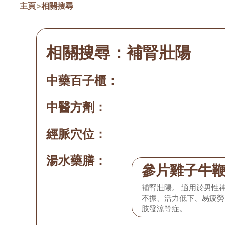
主頁
>
相關搜尋
相關搜尋：
補腎壯陽
中藥百子櫃：
中醫方劑：
經脈穴位：
湯水藥膳：
參片雞子牛
補腎壯陽。 適用於男性
不振、活力低下、易疲勞
肢發涼等症。