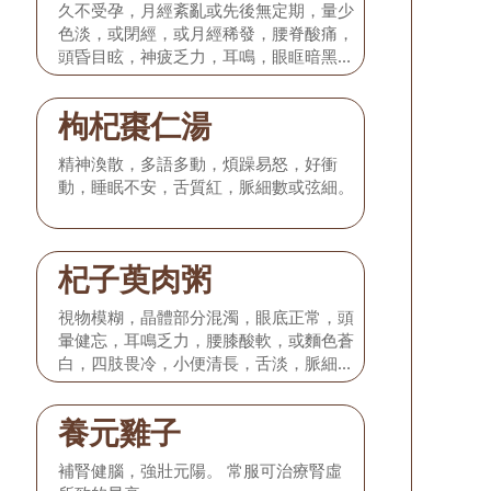
久不受孕，月經紊亂或先後無定期，量少
色淡，或閉經，或月經稀發，腰脊酸痛，
頭昏目眩，神疲乏力，耳鳴，眼眶暗黑，
舌質淡紅，苔薄白，脈細弱。
枸杞棗仁湯
精神渙散，多語多動，煩躁易怒，好衝
動，睡眠不安，舌質紅，脈細數或弦細。
杞子萸肉粥
視物模糊，晶體部分混濁，眼底正常，頭
暈健忘，耳鳴乏力，腰膝酸軟，或麵色蒼
白，四肢畏冷，小便清長，舌淡，脈細或
脈沉弱。
養元雞子
補腎健腦，強壯元陽。 常服可治療腎虛