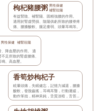
男性保健
枸杞豬腰粥
補腎壯陽
有益腎陰、補腎陽、固精強腰的作用。
適用於腎虛勞損、陰陽俱虧所致的腰脊疼
痛、腰膝酸軟、腿足痿弱、頭暈耳鳴等。
男性保健
補腎壯陽
骨、降血壓的作用。 適
腎不足所致的腎虛腰痛、
耳鳴、高血壓。
香筍炒枸杞子
眩暈頭痛，失眠健忘，記憶力減退，腰膝
酸軟，發脫齒搖，耳鳴耳聾，行動遲緩，
動作笨拙，精神呆鈍，舌質淡暗，舌苔薄
白，脈象沉弱，尺部為甚。