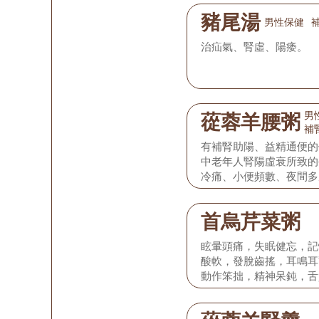
豬尾湯
男性保健
治疝氣、腎虛、陽痿。
男
蓯蓉羊腰粥
補
有補腎助陽、益精通便的
中老年人腎陽虛衰所致的
冷痛、小便頻數、夜間多
首烏芹菜粥
眩暈頭痛，失眠健忘，記
酸軟，發脫齒搖，耳鳴耳
動作笨拙，精神呆鈍，舌
白，脈象沉弱，尺部為甚