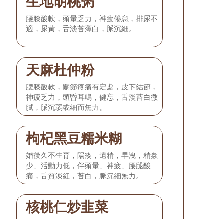
生地胡桃粥
腰膝酸軟，頭暈乏力，神疲倦怠，排尿不
適，尿黃，舌淡苔薄白，脈沉細。
天麻杜仲粉
腰膝酸軟，關節疼痛有定處，皮下結節，
神疲乏力，頭昏耳鳴，健忘，舌淡苔白微
膩，脈沉弱或細而無力。
枸杞黑豆糯米糊
婚後久不生育，陽痿，遺精，早洩，精蟲
少、活動力低，伴頭暈、神疲、腰腿酸
痛，舌質淡紅，苔白，脈沉細無力。
核桃仁炒韭菜