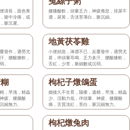
菟絲子粥
便清長，面色青
腰膝酸軟，頭暈乏力，神疲倦怠，排尿不
，腹中冷痛，或
適，尿黃，舌淡苔薄白，脈沉細。
，脈沉遲。
地黃茯苓雞
覆發作，遇勞尤
小便頻急，淋澀不已，反覆發作，遇勞尤
汗、腰酸膝軟，
甚，伴頭暈耳鳴、乏力多汗、腰酸膝軟，
弱。
舌紅，少苔，脈細數或沉弱。
蜜糊
枸杞子燉鴿蛋
精，早洩，精蟲
婚後久不生育，陽痿，遺精，早洩，精蟲
神疲、腰腿酸
少、活動力低，伴頭暈、神疲、腰腿酸
沉細無力。
痛，舌質淡紅，苔白，脈沉細無力。
枸杞燉兔肉