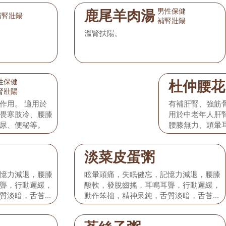
男性保健
鹿尾羊肉湯
補腎壯陽
補腎壯陽
溫腎扶陽。
性保健
杜仲腰花
腎壯陽
作用。 適用於
有補肝腎、強筋
畏寒肢冷、腰膝
用於中老年人肝
尿、便秘等。
腰膝無力、頭暈
淡菜皮蛋粥
憶力減退，腰膝
眩暈頭痛，失眠健忘，記憶力減退，腰膝
聾，行動遲緩，
酸軟，發脫齒搖，耳鳴耳聾，行動遲緩，
質淡暗，舌苔薄
動作笨拙，精神呆鈍，舌質淡暗，舌苔薄
。
白，脈象沉弱，尺部為甚。