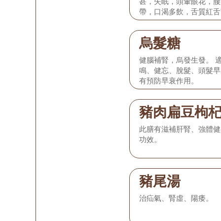
甚，失眠，頭暈眼花，腰
帶，口渴多飲，舌質紅舌
烏髮糖
健腦補腎，烏發生發。 
鳴、健忘、脫髮、頭髮早
有預防早衰作用。
豬肉扁豆枸
此膳有滋補肝腎、強體健
功效。
豬尾湯
治疝氣、腎虛、陽痿。