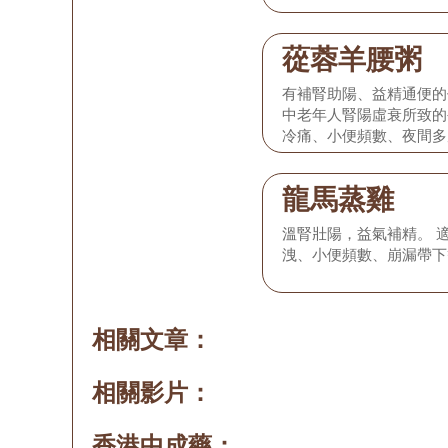
蓯蓉羊腰粥
有補腎助陽、益精通便的
中老年人腎陽虛衰所致的
冷痛、小便頻數、夜間多
龍馬蒸雞
溫腎壯陽，益氣補精。 
洩、小便頻數、崩漏帶下
相關文章：
相關影片：
香港中成藥：