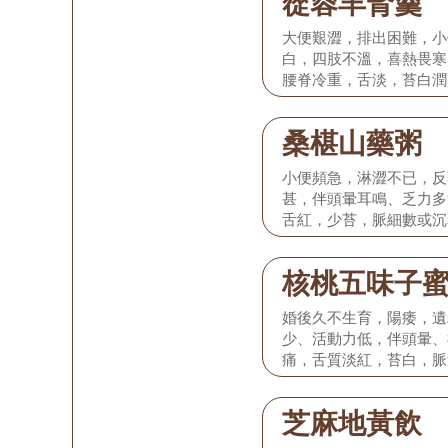
蓯蓉羊腎羹
大便艱澀，排出困難，小
白，四肢不溫，喜熱畏寒
腰脊冷重，舌淡，苔白潤
桑椹山藥粥
小便頻急，淋澀不已，反
甚，伴頭暈耳鳴、乏力多
舌紅，少苔，脈細數或沉
核桃五味子
婚後久不生育，陽痿，遺
少、活動力低，伴頭暈、
痛，舌質淡紅，苔白，脈
芝麻地黃飲