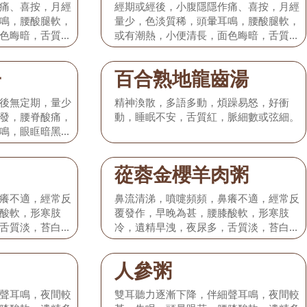
痛、喜按，月經
經期或經後，小腹隱隱作痛、喜按，月經
鳴，腰酸腿軟，
量少，色淡質稀，頭暈耳鳴，腰酸腿軟，
色晦暗，舌質
或有潮熱，小便清長，面色晦暗，舌質
淡，舌苔薄，脈沉細。
子
百合熟地龍齒湯
後無定期，量少
精神渙散，多語多動，煩躁易怒，好衝
發，腰脊酸痛，
動，睡眠不安，舌質紅，脈細數或弦細。
鳴，眼眶暗黑，
弱。
蓯蓉金櫻羊肉粥
癢不適，經常反
鼻流清涕，噴嚏頻頻，鼻癢不適，經常反
酸軟，形寒肢
覆發作，早晚為甚，腰膝酸軟，形寒肢
舌質淡，苔白，
冷，遺精早洩，夜尿多，舌質淡，苔白，
脈濡弱。
人參粥
聲耳鳴，夜間較
雙耳聽力逐漸下降，伴細聲耳鳴，夜間較