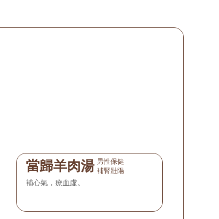
男性保健
當歸羊肉湯
補腎壯陽
補心氣，療血虛。