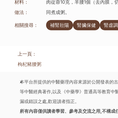
材料：
肉蓯蓉10克，羊腰1個（去內膜，切
做法：
同煮成粥。
相關搜尋：
補腎壯陽
腎臟保健
腎虛調
上一頁：
枸杞豬腰粥
本平台所提供的中醫藥理內容來源於公開發表的古
等中醫經典著作,以及《中藥學》普通高等教育中醫
漏或錯誤之處,歡迎讀者指正。
所有內容僅供讀者學習、參考及交流之用,不構成