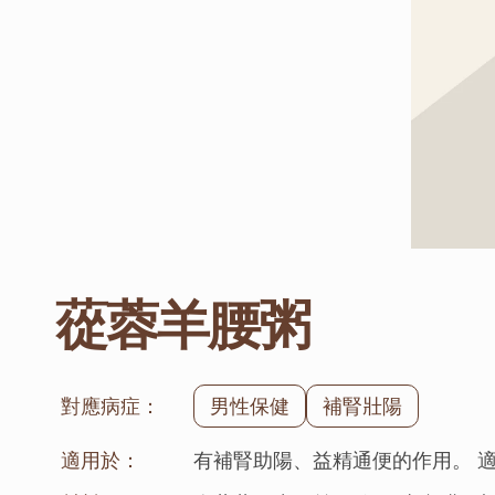
蓯蓉羊腰粥
對應病症：
男性保健
補腎壯陽
適用於：
有補腎助陽、益精通便的作用。 