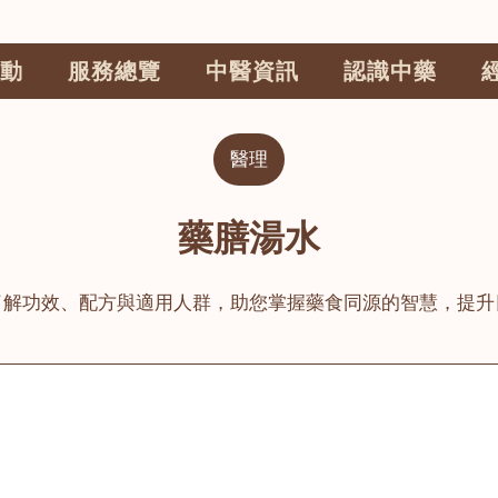
動
服務總覽
中醫資訊
認識中藥
醫理
藥膳湯水
了解功效、配方與適用人群，助您掌握藥食同源的智慧，提升
公司
榮毅園中醫中藥診所
睦鄰醫舍
大圍
荃灣