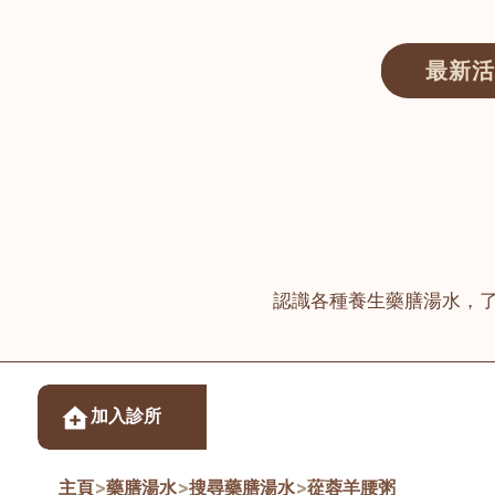
最新活
醫師匯ECWAY｜香港中醫資訊及服務平台
認識各種養生藥膳湯水，
醫樂坊醫療集團有限
加入診所
佐敦
主頁
>
藥膳湯水
>
搜尋藥膳湯水
>
蓯蓉羊腰粥