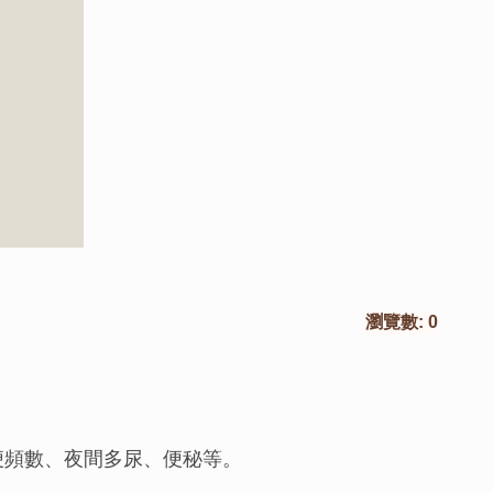
瀏覽數:
0
便頻數、夜間多尿、便秘等。