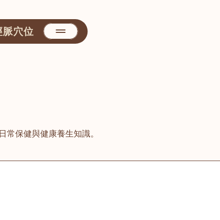
經脈穴位
日常保健與健康養生知識。
善醫堂
屯門