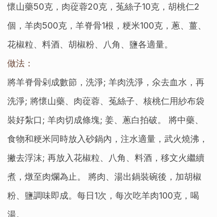
懷山藥50克，肉蓯蓉20克，菟絲子10克，胡桃仁2
個，羊肉500克，羊脊骨1根，粳米100克，蔥、薑、
花椒粒、料酒、胡椒粉、八角、鹽各適量。
做法：
將羊脊骨剁成數節，洗淨; 羊肉洗淨，氽去血水，再
洗淨; 將懷山藥、肉蓯蓉、菟絲子、核桃仁用紗布袋
裝好紮口; 羊肉切成條塊; 姜、蔥白拍破。 將中藥、
食物和粳米同時放入砂鍋內，注水適量，武火燒沸，
撇去浮沫; 再放入花椒粒、八角、料酒，移文火繼續
煮，燉至肉爛為止。 將肉、湯出鍋裝碗後，加胡椒
粉、鹽調味即成。每日1次，每次吃羊肉100克，喝
湯。