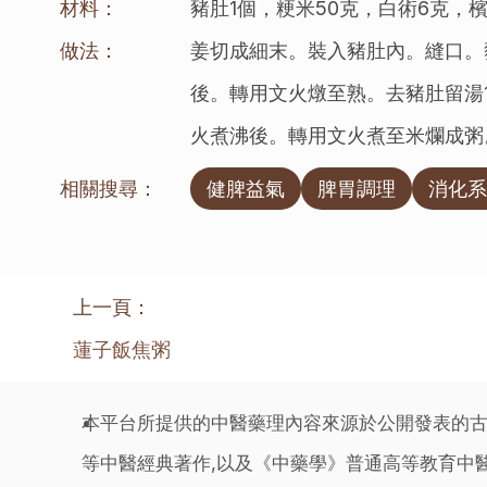
材料：
豬肚1個，粳米50克，白術6克
做法：
姜切成細末。裝入豬肚內。縫口。
後。轉用文火燉至熟。去豬肚留湯
火煮沸後。轉用文火煮至米爛成粥
相關搜尋：
健脾益氣
脾胃調理
消化系
上一頁：
蓮子飯焦粥
本平台所提供的中醫藥理內容來源於公開發表的古
等中醫經典著作,以及《中藥學》普通高等教育中醫