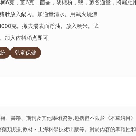
，檳榔6克，薑6克，茴香，胡椒粉，鹽，蔥各適量，將豬
豬肚放入鍋內。加適量清水。用武火燒沸
1000克。撇去湯表面浮油。放入粳米。武
。加入佐料稍煮即可
統
兒童保健
籍、書籍、期刊及其他學術資源,包括但不限於《本草綱目
藥類規劃教材 - 上海科學技術出版等。對於內容的準確性和