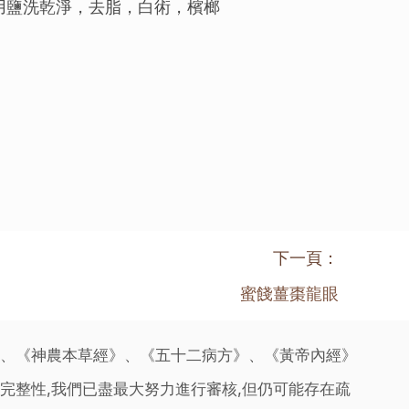
肚用鹽洗乾淨，去脂，白術，檳榔
下一頁：
蜜餞薑棗龍眼
》、《神農本草經》、《五十二病方》、《黃帝內經》
完整性,我們已盡最大努力進行審核,但仍可能存在疏