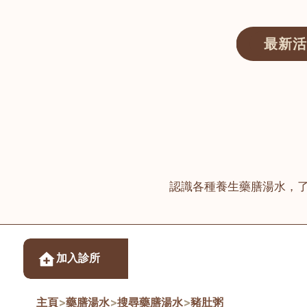
最新活
醫師匯ECWAY｜香港中醫資訊及服務平台
認識各種養生藥膳湯水，
醫樂坊醫療集團有限
加入診所
佐敦
主頁
>
藥膳湯水
>
搜尋藥膳湯水
>
豬肚粥