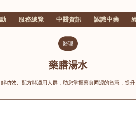
動
服務總覽
中醫資訊
認識中藥
醫理
藥膳湯水
了解功效、配方與適用人群，助您掌握藥食同源的智慧，提升
公司
榮毅園中醫中藥診所
睦鄰醫舍
大圍
荃灣