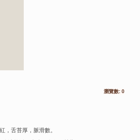
瀏覽數:
0
紅，舌苔厚，脈滑數。