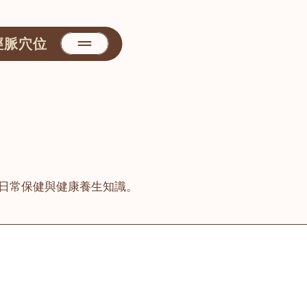
經脈穴位
日常保健與健康養生知識。
善醫堂
屯門