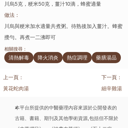
川烏5克，粳米50克，薑汁10滴，蜂蜜適量
做法：
川烏與粳米加水適量共煮粥。待熟後加入薑汁。蜂蜜
攪勻。再煮一二沸即可
相關搜尋：
清熱解毒
降火消炎
熱症調理
藥膳湯品
上一頁：
下一頁：
黃花蛇肉湯
細辛雞湯
本平台所提供的中醫藥理內容來源於公開發表的
古籍、書籍、期刊及其他學術資源,包括但不限於