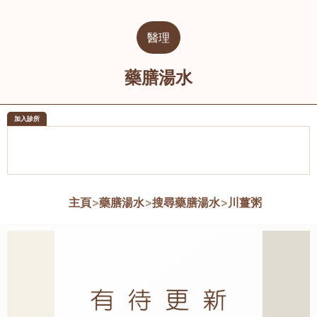
醫理
藥膳湯水
加入診所
醫樂坊醫療集團有限公司
榮毅園中
佐敦
大圍
主頁
>
藥膳湯水
>
搜尋藥膳湯水
>
川薑粥