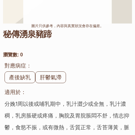
圖片只供參考，內容與真實狀況會存在偏差。
秘傳湧泉豬蹄
瀏覽數:
0
對應病症：
產後缺乳
肝鬱氣滯
適用於：
分娩1周以後或哺乳期中，乳汁澀少或全無，乳汁濃
稠，乳房脹硬或疼痛，胸脘及胃脘脹悶不舒，情志抑
鬱，食慾不振，或有微熱，舌質正常，舌苔薄黃，脈