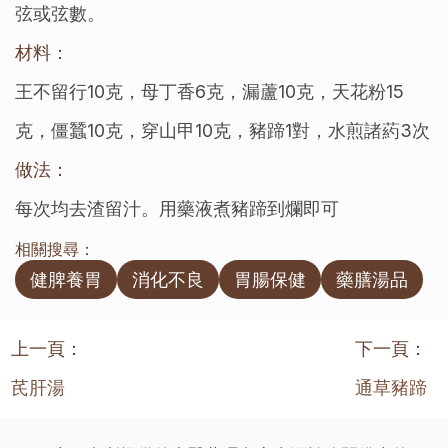
弦或弦數。
材料：
王不留行10克，母丁香6克，漏蘆10克，天花粉15
克，僵蠶10克，穿山甲10克，豬蹄1對，水煎諸葯3次
做法：
每次均去渣留汁。用藥液煮豬蹄到爛即可
相關搜尋：
健脾養胃
消化不良
胃腸保健
藥膳湯品
上一頁：
下一頁：
芪肝湯
通草豬蹄