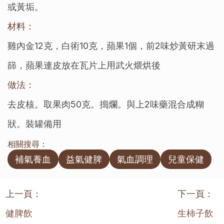
或黃垢。
材料：
雞內金12克，白術10克，蘋果1個，前2味炒黃研末過
篩，蘋果連皮放在瓦片上用武火煨烘後
做法：
去皮核。取果肉50克。搗爛。與上2味藥混合成糊
狀。裝罐備用
相關搜尋：
補氣養血
益氣健脾
氣血調理
兒童保健
上一頁：
下一頁：
健脾飲
生柿子飲