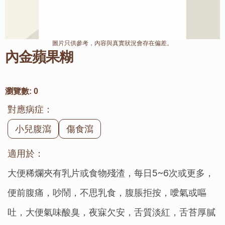
圖片只供參考，內容與真實狀況會存在偏差。
內金蘋果糊
瀏覽數:
0
對應病症：
小兒腹瀉
傷食瀉
適用於：
大便稀爛夾有乳片或食物殘渣，每日5~6次或更多，
便前腹痛，吵鬧，不思乳食，腹脹拒按，噯氣或嘔
吐，大便氣味酸臭，夜寐欠安，舌質淡紅，舌苔厚膩