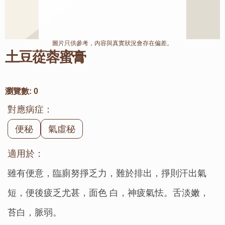
圖片只供參考，內容與真實狀況會存在偏差。
土豆蓯蓉蜜膏
瀏覽數:
0
對應病症：
便秘
氣虛秘
適用於：
雖有便意，臨廁努掙乏力，難於排出，掙則汗出氣
短，便後疲乏尤甚，面色 白，神疲氣怯。舌淡嫩，
苔白，脈弱。