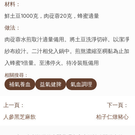
材料：
鮮土豆1000克，肉蓯蓉20克，蜂蜜適量
做法：
肉蓯蓉水煎取汁適量備用。將土豆洗淨切碎。以潔凈
紗布絞汁。二汁相兌入鍋中。煎熬濃縮至稠黏為止加
入蜂蜜1倍量。至沸停火。待冷裝瓶備用
相關搜尋：
補氣養血
益氣健脾
氣血調理
上一頁：
下一頁：
人參黑芝麻飲
柏子仁燉豬心