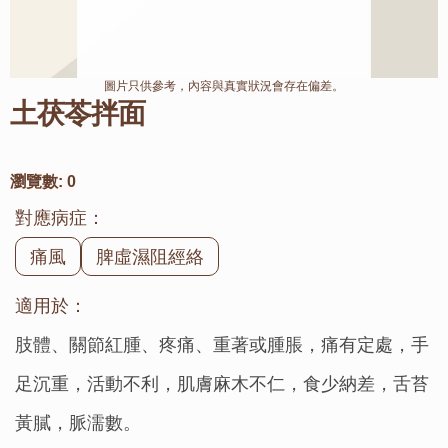
圖片只供參考，內容與真實狀況會存在偏差。
土茯苓拌面
瀏覽數:
0
對應病症：
痛風
脾虛濕阻經絡
適用於：
肢體、關節紅腫、疼痛、重著或腫脹，痛有定處，手
足沉重，活動不利，肌膚麻木不仁，食少納差，舌苔
黃膩，脈濡數。