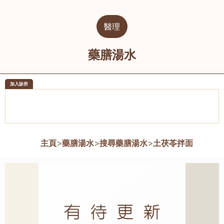
醫理
藥膳湯水
加入診所
醫樂坊醫療集團有限公司
榮毅園中
佐敦
大圍
主頁
>
藥膳湯水
>
搜尋藥膳湯水
>
土茯苓拌面