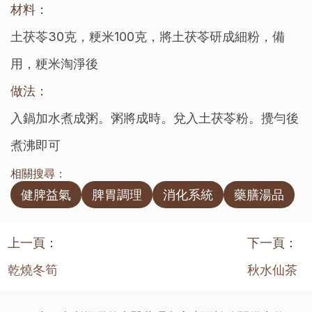
材料：
土茯苓30克，粳米100克，將土茯苓研成細粉，備
用，粳米淘淨後
做法：
入鍋加水煮成粥。粥將成時。兌入土茯苓粉。攪勻後
煮沸即可
相關搜尋：
健脾益氣
脾胃調理
消化系統
藥膳湯品
上一頁：
下一頁：
乾燒冬筍
秋水仙茶