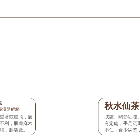
風
秋水仙茶
虛濕阻經絡
重著或腫脹，痛
肢體、關節紅腫
不利，肌膚麻木
有定處，手足沉
膩，脈濡數。
不仁，食少納差