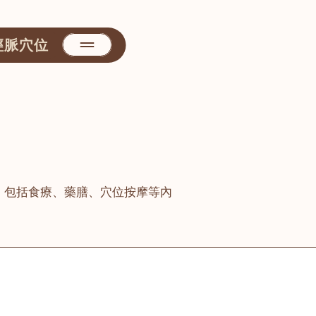
經脈穴位
，包括食療、藥膳、穴位按摩等內
善醫堂
屯門