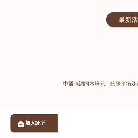
最新活
醫師匯ECWAY｜香港中醫資訊及服務平台
中醫強調固本培元、陰陽平衡及
醫樂坊醫療集團有限
加入診所
佐敦