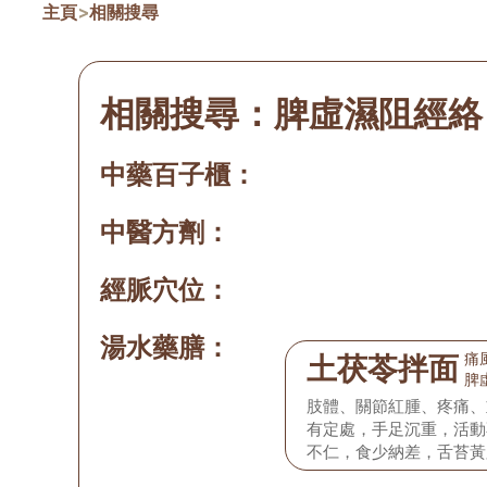
主頁
>
相關搜尋
相關搜尋：
脾虛濕阻經絡
中藥百子櫃：
中醫方劑：
經脈穴位：
湯水藥膳：
痛
土茯苓拌面
脾
肢體、關節紅腫、疼痛、
有定處，手足沉重，活動
不仁，食少納差，舌苔黃