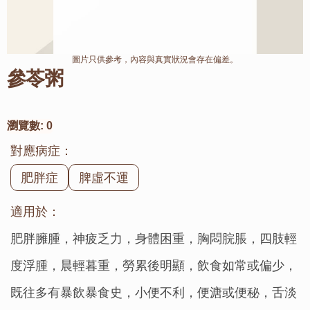
圖片只供參考，內容與真實狀況會存在偏差。
參苓粥
瀏覽數:
0
對應病症：
肥胖症
脾虛不運
適用於：
肥胖臃腫，神疲乏力，身體困重，胸悶脘脹，四肢輕
度浮腫，晨輕暮重，勞累後明顯，飲食如常或偏少，
既往多有暴飲暴食史，小便不利，便溏或便秘，舌淡