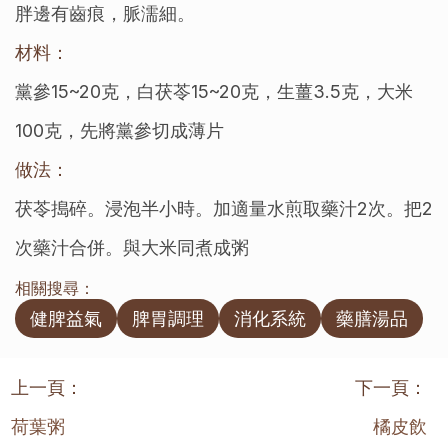
胖邊有齒痕，脈濡細。
材料：
黨參15~20克，白茯苓15~20克，生薑3.5克，大米
100克，先將黨參切成薄片
做法：
茯苓搗碎。浸泡半小時。加適量水煎取藥汁2次。把2
次藥汁合併。與大米同煮成粥
相關搜尋：
健脾益氣
脾胃調理
消化系統
藥膳湯品
上一頁：
下一頁：
荷葉粥
橘皮飲