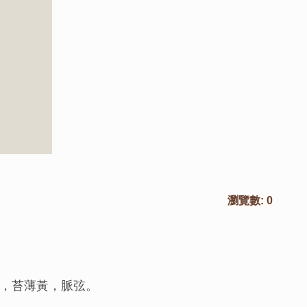
瀏覽數:
0
，苔薄黃，脈弦。