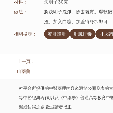
材料：
決明子30克
做法：
將決明子洗淨。除去雜質。曬乾後
渣。加入白糖。加蓋待冷卻即可
相關搜尋：
養肝護肝
肝臟排毒
肝火調
上一頁：
山藥羹
本平台所提供的中醫藥理內容來源於公開發表的古
等中醫經典著作,以及《中藥學》普通高等教育中醫
漏或錯誤之處,歡迎讀者指正。