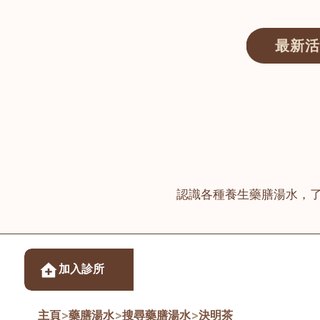
最新活
醫師匯ECWAY｜香港中醫資訊及服務平台
認識各種養生藥膳湯水，
醫樂坊醫療集團有限
加入診所
佐敦
主頁
>
藥膳湯水
>
搜尋藥膳湯水
>
決明茶