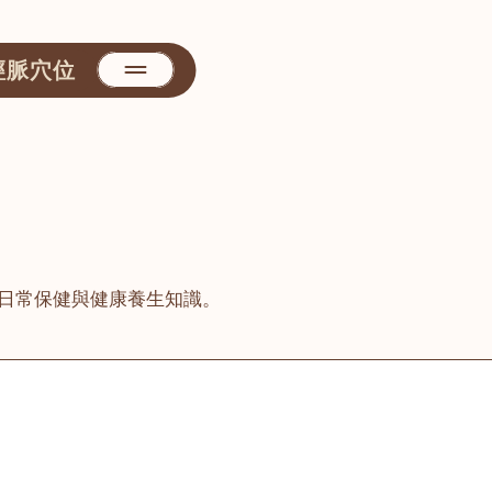
經脈穴位
日常保健與健康養生知識。
善醫堂
屯門