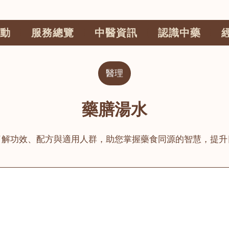
動
服務總覽
中醫資訊
認識中藥
醫理
藥膳湯水
了解功效、配方與適用人群，助您掌握藥食同源的智慧，提升
公司
榮毅園中醫中藥診所
睦鄰醫舍
大圍
荃灣