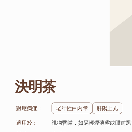
決明茶
對應病症：
老年性白內障
肝陽上亢
適用於：
視物昏矇，如隔輕煙薄霧或眼前黑