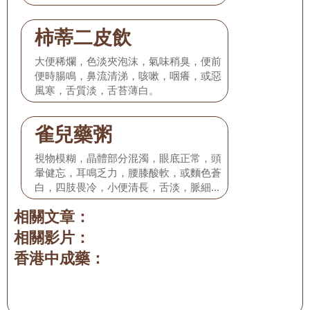
柿蒂二皮飲
大便稀爛，色淡夾泡沫，氣味稍臭，便前
便時腸鳴，鼻流清涕，咳嗽，咽癢，或惡
風寒，舌質淡，舌苔薄白。
雀兒藥粥
視物模糊，晶體部分混濁，眼底正常，頭
暈健忘，耳鳴乏力，腰膝酸軟，或麵色蒼
白，四肢畏冷，小便清長，舌淡，脈細或
脈沉弱。
相關文章：
相關影片：
香港中成藥：