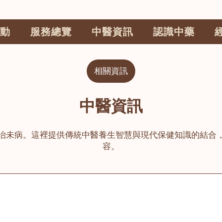
動
服務總覽
中醫資訊
認識中藥
相關資訊
中醫資訊
治未病。這裡提供傳統中醫養生智慧與現代保健知識的結合
容。
公司
榮毅園中醫中藥診所
睦鄰醫舍
大圍
荃灣