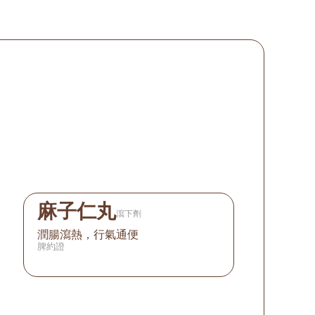
麻子仁丸
瀉下劑
潤腸瀉熱，行氣通便
脾約證