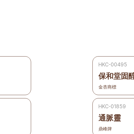
HKC-00495
保和堂固
金杏商標
HKC-01859
通脈靈
鼎峰牌