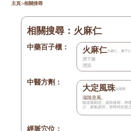
主頁
>
相關搜尋
相關搜尋：
火麻仁
中藥百子櫃：
火麻仁
大麻仁、麻子
潤下藥
潤瀉
中醫方劑：
大定風珠
治風劑
滋陰息風。
陰虛風動證。溫病後期，神
少，脈氣虛弱，有時時欲脫
經脈穴位：