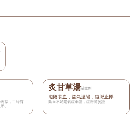
仁
炙甘草湯
補益劑
滋陰養血，益氣溫陽，復脈止悸
倦瘛疭，舌絳苔
陰血不足陽氣虛弱證，虛癆肺萎證
之勢。