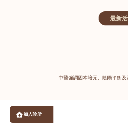
最新活
醫師匯ECWAY｜香港中醫資訊及服務平台
中醫強調固本培元、陰陽平衡及
醫樂坊醫療集團有限
加入診所
佐敦