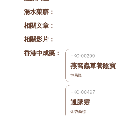
湯水藥膳：
相關文章：
相關影片：
香港中成藥：
HKC-00299
燕窩蟲草養陰寶
恒昌隆
HKC-00497
通脈靈
金杏商標