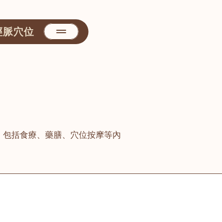
經脈穴位
，包括食療、藥膳、穴位按摩等內
善醫堂
屯門