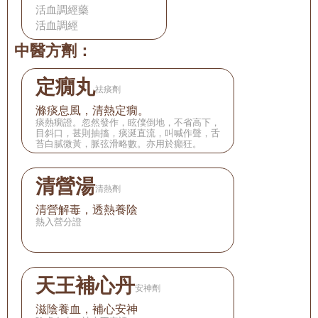
活血調經藥
活血調經
中醫方劑：
定癇丸
祛痰劑
滌痰息風，清熱定癇。
痰熱癇證。忽然發作，眩僕倒地，不省高下，
目斜口，甚則抽搐，痰涎直流，叫喊作聲，舌
苔白膩微黃，脈弦滑略數。亦用於癲狂。
清營湯
清熱劑
清營解毒，透熱養陰
熱入營分證
天王補心丹
安神劑
滋陰養血，補心安神