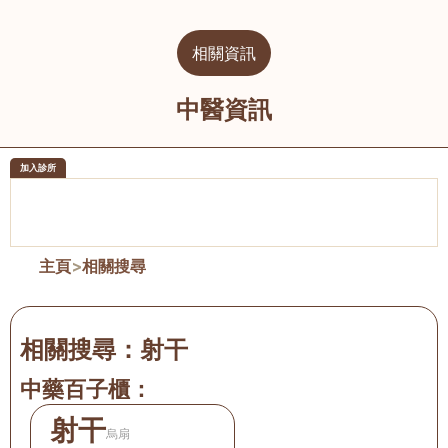
相關資訊
中醫資訊
加入診所
醫樂坊醫療集團有限公司
榮毅園中
佐敦
大圍
主頁
>
相關搜尋
相關搜尋：
射干
中藥百子櫃：
射干
烏扇