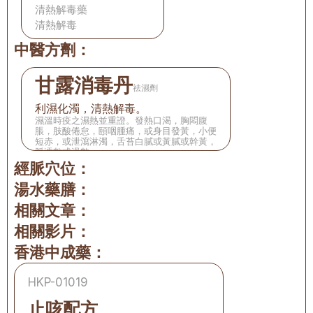
清熱解毒藥
清熱解毒
中醫方劑：
甘露消毒丹
祛濕劑
利濕化濁，清熱解毒。
濕溫時疫之濕熱並重證。發熱口渴，胸悶腹
脹，肢酸倦怠，頤咽腫痛，或身目發黃，小便
短赤，或泄瀉淋濁，舌苔白膩或黃膩或幹黃，
脈濡數或滑數。
經脈穴位：
湯水藥膳：
相關文章：
相關影片：
香港中成藥：
HKP-01019
止咳配方