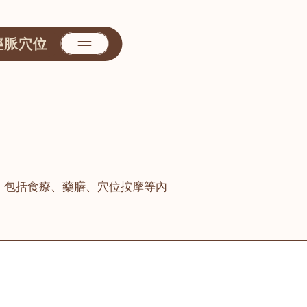
經脈穴位
，包括食療、藥膳、穴位按摩等內
善醫堂
屯門