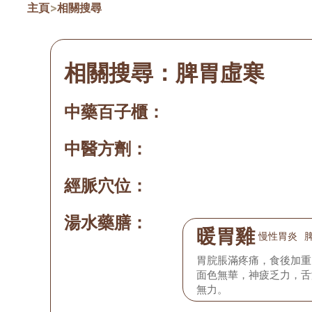
主頁
>
相關搜尋
相關搜尋：
脾胃虛寒
中藥百子櫃：
中醫方劑：
經脈穴位：
湯水藥膳：
暖胃雞
慢性胃炎
胃脘脹滿疼痛，食後加重
面色無華，神疲乏力，舌
無力。