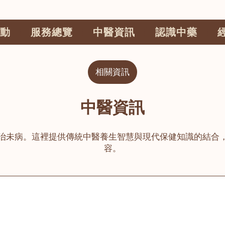
動
服務總覽
中醫資訊
認識中藥
相關資訊
中醫資訊
治未病。這裡提供傳統中醫養生智慧與現代保健知識的結合
容。
公司
榮毅園中醫中藥診所
睦鄰醫舍
大圍
荃灣