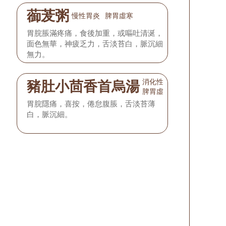
蓹茇粥
慢性胃炎
脾胃虛寒
胃脘脹滿疼痛，食後加重，或嘔吐清涎，
面色無華，神疲乏力，舌淡苔白，脈沉細
無力。
消化性潰瘍
豬肚小茴香首烏湯
脾胃虛寒
胃脘隱痛，喜按，倦怠腹脹，舌淡苔薄
白，脈沉細。