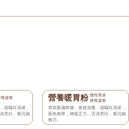
慢性胃炎
營養暖胃粉
脾胃虛寒
脾胃虛寒
，或嘔吐清涎，
胃脘脹滿疼痛，食後加重，或嘔吐清涎，
淡苔白，脈沉細
面色無華，神疲乏力，舌淡苔白，脈沉細
無力。