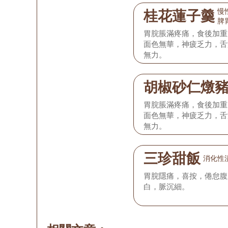
慢
桂花蓮子羹
脾
胃脘脹滿疼痛，食後加重
面色無華，神疲乏力，舌
無力。
胡椒砂仁燉
胃脘脹滿疼痛，食後加重
面色無華，神疲乏力，舌
無力。
三珍甜飯
消化性
胃脘隱痛，喜按，倦怠腹
白，脈沉細。