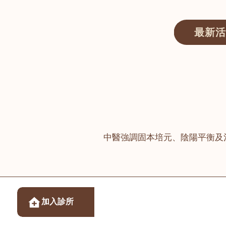
最新活
醫師匯ECWAY｜香港中醫資訊及服務平台
中醫強調固本培元、陰陽平衡及
醫樂坊醫療集團有限
加入診所
佐敦