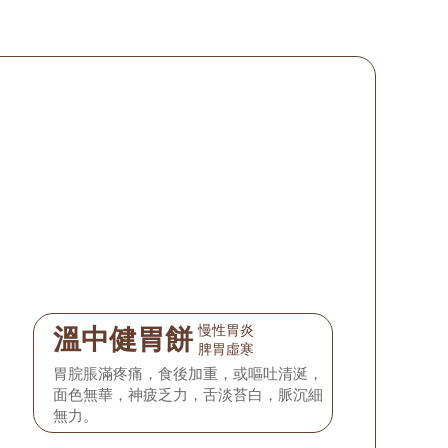
慢性胃炎
溫中健胃餅
脾胃虛寒
胃脘脹滿疼痛，食後加重，或嘔吐清涎，
面色無華，神疲乏力，舌淡苔白，脈沉細
無力。