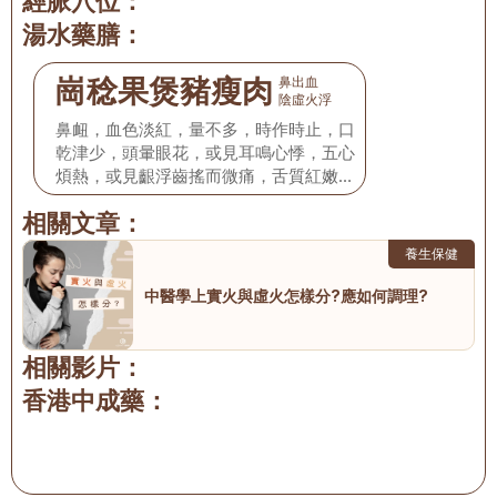
經脈穴位：
湯水藥膳：
崗稔果煲豬瘦肉
鼻出血
陰虛火浮
鼻衄，血色淡紅，量不多，時作時止，口
乾津少，頭暈眼花，或見耳鳴心悸，五心
煩熱，或見齦浮齒搖而微痛，舌質紅嫩而
少津，舌苔少，脈細數。
相關文章：
養生保健
中醫學上實火與虛火怎樣分?應如何調理?
相關影片：
香港中成藥：