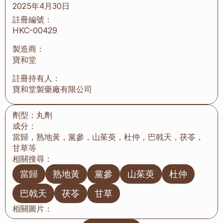
2025年4月30日
註冊編號：
HKC-00429
製造商：
寶和堂
註冊持有人：
寶和堂製藥廠有限公司
劑型：
丸劑
成分：
當歸，熟地黃，黨參，山茱萸，杜仲，巴戟天，茯苓，
甘草等
相關搜尋：
當歸
熟地黃
黨參
山茱萸
杜仲
巴戟天
茯苓
甘草
相關圖片：