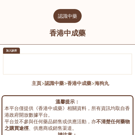
認識中藥
香港中成藥
加入診所
醫樂坊醫療集團有限公司
榮毅園中
佐敦
大圍
主頁
>
認識中藥
>
香港中成藥
>
海狗丸
溫馨提示：
本平台僅提供《香港中成藥》相關資料，所有資訊均取自香
港政府開放數據平台。
平台並不參與任何藥品銷售或供應活動，亦
不清楚任何藥物
之購買途徑
、供應商或銷售渠道。
請注意：