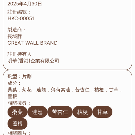
2025年4月30日
註冊編號：
HKC-00051
製造商：
長城牌
GREAT WALL BRAND
註冊持有人：
明華(香港)企業有限公司
劑型：
片劑
成分：
桑葉，菊花，連翹，薄荷素油，苦杏仁，桔梗，甘草，
蘆根
相關搜尋：
桑葉
連翹
苦杏仁
桔梗
甘草
蘆根
相關圖片：