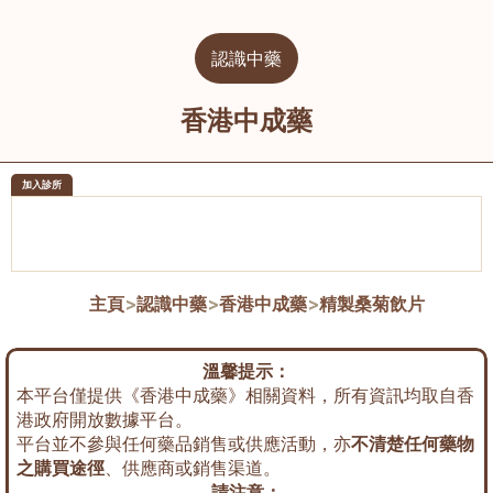
認識中藥
香港中成藥
加入診所
醫樂坊醫療集團有限公司
榮毅園中
佐敦
大圍
主頁
>
認識中藥
>
香港中成藥
>
精製桑菊飲片
溫馨提示：
本平台僅提供《香港中成藥》相關資料，所有資訊均取自香
港政府開放數據平台。
平台並不參與任何藥品銷售或供應活動，亦
不清楚任何藥物
之購買途徑
、供應商或銷售渠道。
請注意：