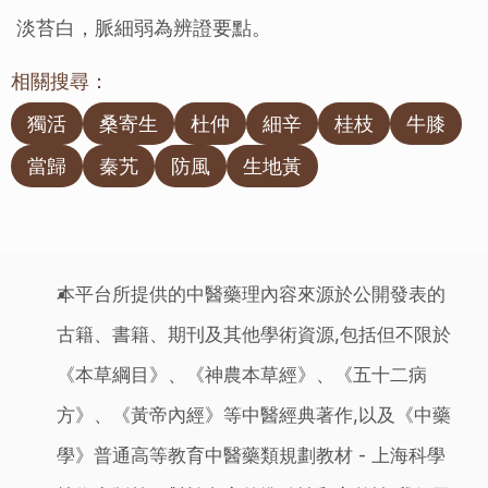
淡苔白，脈細弱為辨證要點。
相關搜尋：
獨活
桑寄生
杜仲
細辛
桂枝
牛膝
當歸
秦艽
防風
生地黃
本平台所提供的中醫藥理內容來源於公開發表的
古籍、書籍、期刊及其他學術資源,包括但不限於
《本草綱目》、《神農本草經》、《五十二病
方》、《黃帝內經》等中醫經典著作,以及《中藥
學》普通高等教育中醫藥類規劃教材 - 上海科學