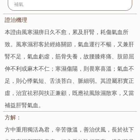
補氣
證治機理：
本證由風寒濕痹日久不愈，累及肝腎，耗傷氣血所
致。風寒濕邪客於經絡關節，氣血運行不暢，又兼肝
腎不足，氣血虧虛，筋骨失養，故腰膝疼痛、肢節屈
伸不利或麻木不仁；寒濕傷陽，則畏寒喜溫；氣血不
足，則心悸氣短、舌淡苔白、脈細弱。其證屬邪實正
虛，治宜祛邪與扶正兼顧，既應祛風除濕散寒，又當
補益肝腎氣血。
方解：
方中重用獨活為君，辛苦微溫，善治伏風，長於祛下