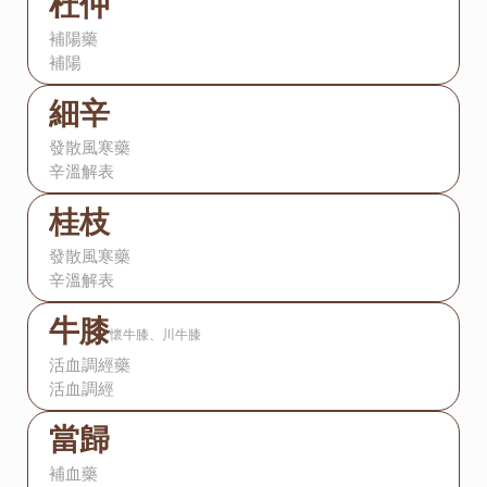
杜仲
補陽藥
補陽
細辛
發散風寒藥
辛溫解表
桂枝
發散風寒藥
辛溫解表
牛膝
懷牛膝、川牛膝
活血調經藥
活血調經
當歸
補血藥