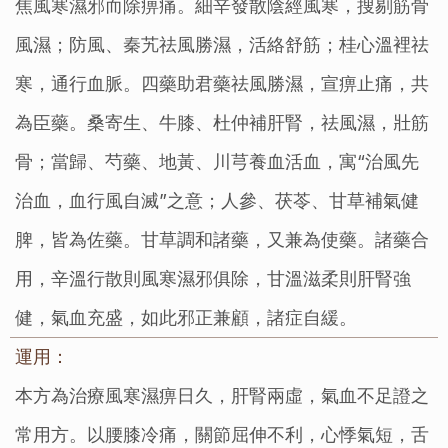
焦風寒濕邪而除痹痛。細辛發散陰經風寒，搜剔筋骨
風濕；防風、秦艽祛風勝濕，活絡舒筋；桂心溫裡祛
寒，通行血脈。四藥助君藥祛風勝濕，宣痹止痛，共
為臣藥。桑寄生、牛膝、杜仲補肝腎，祛風濕，壯筋
骨；當歸、芍藥、地黃、川芎養血活血，寓“治風先
治血，血行風自滅”之意；人參、茯苓、甘草補氣健
脾，皆為佐藥。甘草調和諸藥，又兼為使藥。諸藥合
用，辛溫行散則風寒濕邪俱除，甘溫滋柔則肝腎強
健，氣血充盛，如此邪正兼顧，諸症自緩。
運用：
本方為治療風寒濕痹日久，肝腎兩虛，氣血不足證之
常用方。以腰膝冷痛，關節屈伸不利，心悸氣短，舌