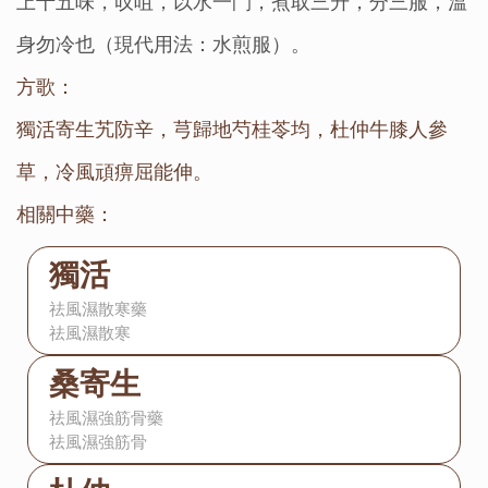
上十五味，㕮咀，以水一鬥，煮取三升，分三服，溫
身勿冷也（現代用法：水煎服）。
方歌：
獨活寄生艽防辛，芎歸地芍桂苓均，杜仲牛膝人參
草，冷風頑痹屈能伸。
相關中藥：
獨活
祛風濕散寒藥
祛風濕散寒
桑寄生
祛風濕強筋骨藥
祛風濕強筋骨