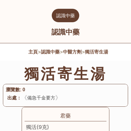
認識中藥
認識中藥
主頁
>
認識中藥
>
中醫方劑
>
獨活寄生湯
獨活寄生湯
瀏覽數:
0
《
》
出處：
備急千金要方
君藥
獨活(9克)