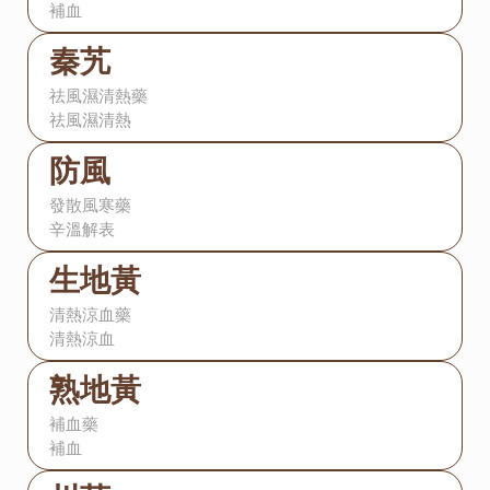
補血
秦艽
祛風濕清熱藥
祛風濕清熱
防風
發散風寒藥
辛溫解表
生地黃
清熱涼血藥
清熱涼血
熟地黃
補血藥
補血