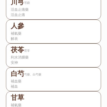
川芎
芎藭
活血止痛藥
活血止痛
人參
補氣藥
解表
茯苓
雲苓
利水消腫藥
安神
白芍
芍藥、白芍藥
補血藥
補血
甘草
補氣藥