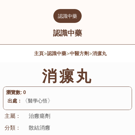
認識中藥
認識中藥
主頁
>
認識中藥
>
中醫方劑
>
消瘰丸
消瘰丸
瀏覽數:
0
《
》
出處：
醫學心悟
主屬：
治癰瘍劑
分類：
散結消癰