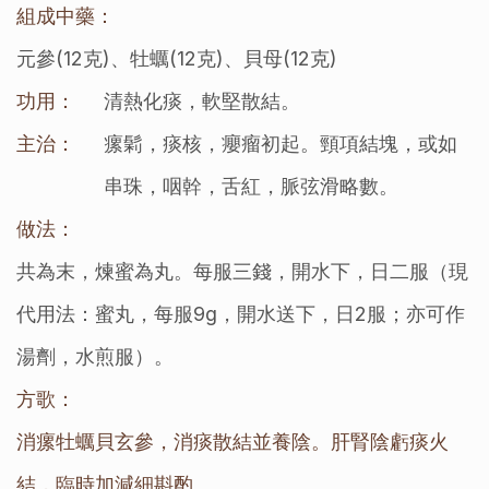
組成中藥：
元參(12克)、牡蠣(12克)、貝母(12克)
功用：
清熱化痰，軟堅散結。
主治：
瘰鬁，痰核，癭瘤初起。頸項結塊，或如
串珠，咽幹，舌紅，脈弦滑略數。
做法：
共為末，煉蜜為丸。每服三錢，開水下，日二服（現
代用法：蜜丸，每服9g，開水送下，日2服；亦可作
湯劑，水煎服）。
方歌：
消瘰牡蠣貝玄參，消痰散結並養陰。肝腎陰虧痰火
結，臨時加減細斟酌。