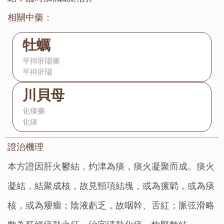
相關中藥：
牡蠣
平抑肝陽藥
平抑肝陽
川貝母
化痰藥
化痰
證治機理：
本方證因肝火鬱結，灼津為痰，痰火凝聚而成。痰火
凝結，結聚成核，故見頸項結塊，或為瘰鬁，或為痰
核，或為癭瘤；陰液虧乏，故咽幹、舌紅；脈弦滑略