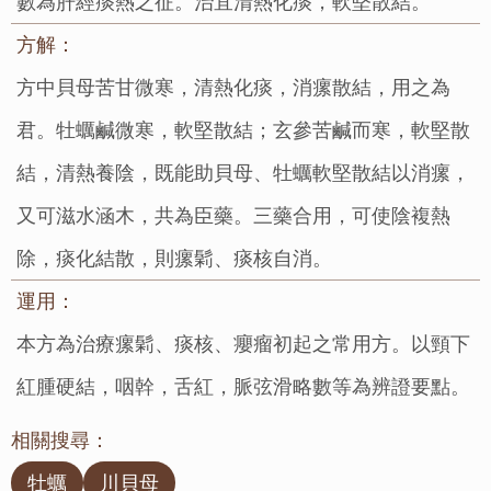
數為肝經痰熱之征。治宜清熱化痰，軟堅散結。
方解：
方中貝母苦甘微寒，清熱化痰，消瘰散結，用之為
君。牡蠣鹹微寒，軟堅散結；玄參苦鹹而寒，軟堅散
結，清熱養陰，既能助貝母、牡蠣軟堅散結以消瘰，
又可滋水涵木，共為臣藥。三藥合用，可使陰複熱
除，痰化結散，則瘰鬁、痰核自消。
運用：
本方為治療瘰鬁、痰核、癭瘤初起之常用方。以頸下
紅腫硬結，咽幹，舌紅，脈弦滑略數等為辨證要點。
相關搜尋：
牡蠣
川貝母