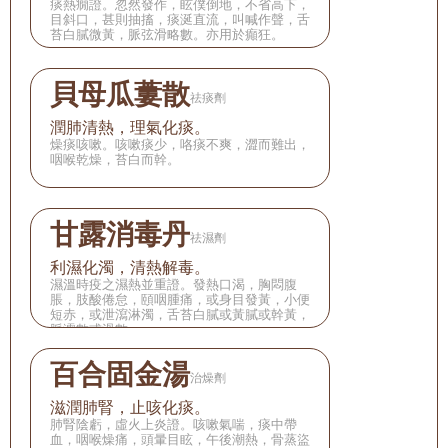
痰熱癇證。忽然發作，眩僕倒地，不省高下，
目斜口，甚則抽搐，痰涎直流，叫喊作聲，舌
苔白膩微黃，脈弦滑略數。亦用於癲狂。
貝母瓜蔞散
祛痰劑
潤肺清熱，理氣化痰。
燥痰咳嗽。咳嗽痰少，咯痰不爽，澀而難出，
咽喉乾燥，苔白而幹。
甘露消毒丹
祛濕劑
利濕化濁，清熱解毒。
濕溫時疫之濕熱並重證。發熱口渴，胸悶腹
脹，肢酸倦怠，頤咽腫痛，或身目發黃，小便
短赤，或泄瀉淋濁，舌苔白膩或黃膩或幹黃，
脈濡數或滑數。
百合固金湯
治燥劑
滋潤肺腎，止咳化痰。
肺腎陰虧，虛火上炎證。咳嗽氣喘，痰中帶
血，咽喉燥痛，頭暈目眩，午後潮熱，骨蒸盜