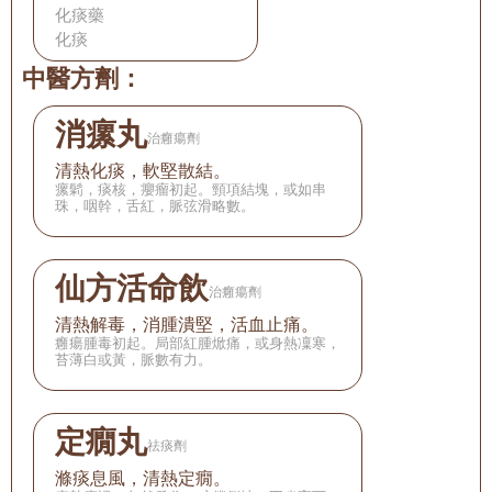
化痰藥
化痰
中醫方劑：
消瘰丸
治癰瘍劑
清熱化痰，軟堅散結。
瘰鬁，痰核，癭瘤初起。頸項結塊，或如串
珠，咽幹，舌紅，脈弦滑略數。
仙方活命飲
治癰瘍劑
清熱解毒，消腫潰堅，活血止痛。
癰瘍腫毒初起。局部紅腫焮痛，或身熱凜寒，
苔薄白或黃，脈數有力。
定癇丸
祛痰劑
滌痰息風，清熱定癇。