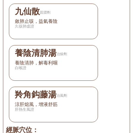
九仙散
固澀劑
斂肺止咳，益氣養陰
久咳肺虛證
養陰清肺湯
治燥劑
養陰清肺，解毒利咽
白喉證
羚角鈎藤湯
治風劑
涼肝熄風，增液舒筋
肝熱生風證
經脈穴位：