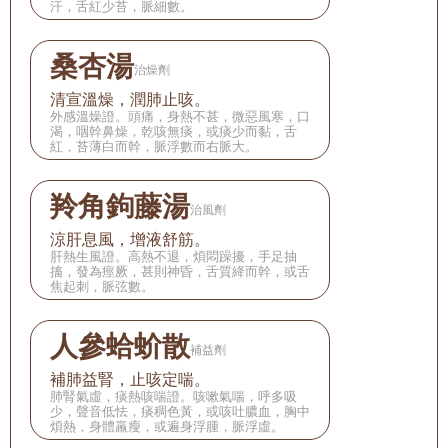
汗，舌紅少苔，脈細數。
桑杏湯
治燥劑
清宣溫燥，潤肺止咳。
外感溫燥證。頭痛，身熱不甚，微惡風寒，口
渴，咽幹鼻燥，乾咳無痰，或痰少而黏，舌
紅，苔薄白而幹，脈浮數而右脈大。
羚角鉤藤湯
治風劑
涼肝息風，增液舒筋。
肝熱生風證。高熱不退，煩悶躁擾，手足抽
搐，發為痙厥，甚則神昏，舌質絳而幹，或舌
焦起刺，脈弦數。
人參蛤蚧散
補益劑
補肺益腎，止咳定喘。
肺腎氣虛，痰熱咳喘證。咳嗽氣喘，呼多吸
少，聲音低怯，痰稠色黃，或咳吐膿血，胸中
煩熱，身體羸瘦，或遍身浮腫，脈浮虛。