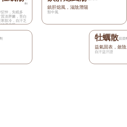
劑
鎮肝熄風，滋陰潛陽
悸怔忡，失眠多
類中風
舌質淡胖嫩，苔白
畏寒肢冷，自汗乏
脈結或代等。
牡蠣散
劑
固澀
益氣固表，斂陰
自汗盜汗證