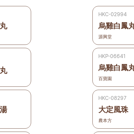
HKC-02994
丸
烏雞白鳳
源興堂
HKP-06641
烏雞白鳳
丸
百寶園
HKC-08297
湯
大定風珠
農本方