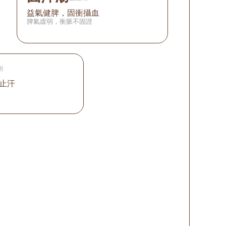
益氣健脾，固衝攝血
脾氣虛弱，衝脈不固證
劑
止汗