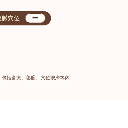
經脈穴位
，包括食療、藥膳、穴位按摩等內
善醫堂
屯門