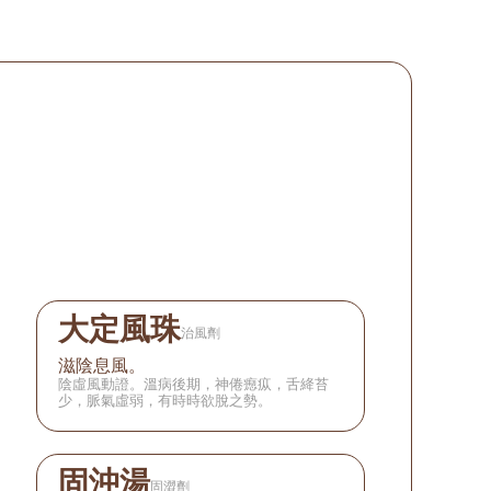
大定風珠
治風劑
滋陰息風。
陰虛風動證。溫病後期，神倦瘛疭，舌絳苔
少，脈氣虛弱，有時時欲脫之勢。
固沖湯
固澀劑