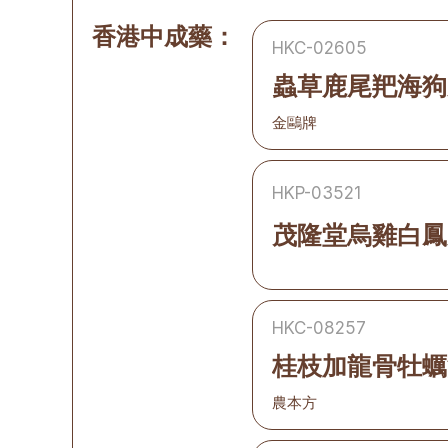
香港中成藥：
HKC-02605
蟲草鹿尾羓海狗
金鷗牌
HKP-03521
茂隆堂烏雞白鳳
HKC-08257
桂枝加龍骨牡蠣
農本方