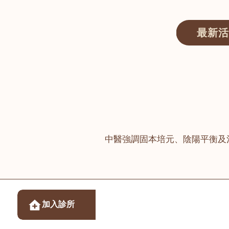
最新活
醫師匯ECWAY｜香港中醫資訊及服務平台
中醫強調固本培元、陰陽平衡及
醫樂坊醫療集團有限
加入診所
佐敦