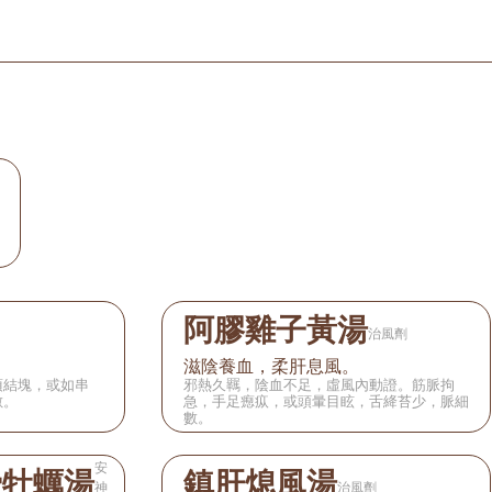
阿膠雞子黃湯
治風劑
滋陰養血，柔肝息風。
項結塊，或如串
邪熱久羈，陰血不足，虛風內動證。筋脈拘
數。
急，手足瘛疭，或頭暈目眩，舌絳苔少，脈細
數。
安
骨牡蠣湯
鎮肝熄風湯
神
治風劑