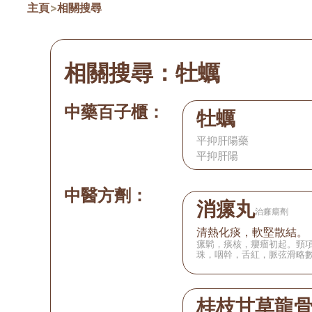
主頁
>
相關搜尋
相關搜尋：
牡蠣
中藥百子櫃：
牡蠣
平抑肝陽藥
平抑肝陽
中醫方劑：
消瘰丸
治癰瘍劑
清熱化痰，軟堅散結。
瘰鬁，痰核，癭瘤初起。頸
珠，咽幹，舌紅，脈弦滑略
桂枝甘草龍