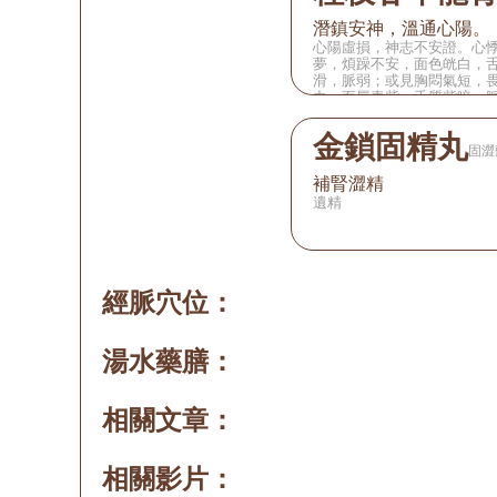
潛鎮安神，溫通心陽。
心陽虛損，神志不安證。心
夢，煩躁不安，面色㿠白，
滑，脈弱；或見胸悶氣短，
力，面唇青紫，舌質紫暗，
金鎖固精丸
固澀
補腎澀精
遺精
經脈穴位：
湯水藥膳：
相關文章：
相關影片：