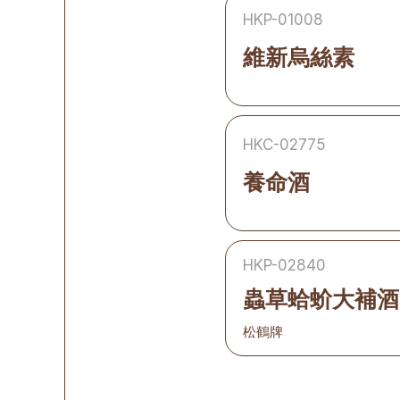
HKP-01008
維新烏絲素
HKC-02775
養命酒
HKP-02840
蟲草蛤蚧大補酒
松鶴牌