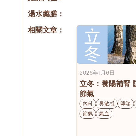
湯水藥膳：
相關文章：
2025年1月6日
立冬：養陽補腎 
節氣
內科
鼻敏感
哮喘
節氣
氣血