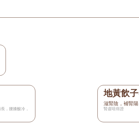
地黃飲子
滋腎陰，補腎陽
清長，腰膝酸冷，
腎虛喑痱證