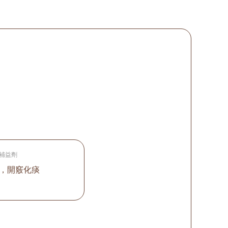
補益劑
，開竅化痰