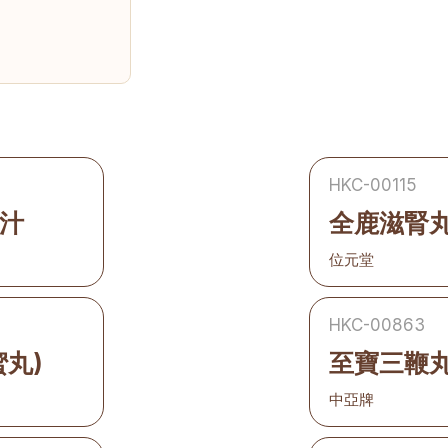
HKC-00115
汁
全鹿滋腎
位元堂
HKC-00863
丸)
至寶三鞭丸
中亞牌