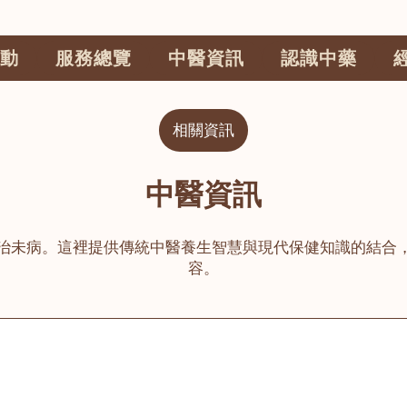
動
服務總覽
中醫資訊
認識中藥
相關資訊
中醫資訊
治未病。這裡提供傳統中醫養生智慧與現代保健知識的結合
容。
公司
榮毅園中醫中藥診所
睦鄰醫舍
大圍
荃灣