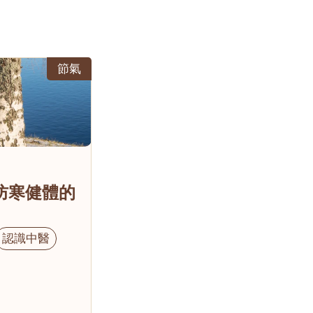
節氣
防寒健體的
認識中醫