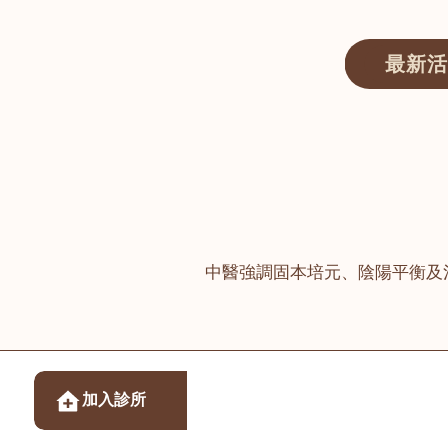
最新活
醫師匯ECWAY｜香港中醫資訊及服務平台
中醫強調固本培元、陰陽平衡及
醫樂坊醫療集團有限
加入診所
佐敦