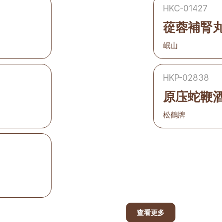
HKC-01427
蓯蓉補腎
岷山
HKP-02838
原庒蛇鞭
松鶴牌
查看更多