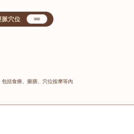
經脈穴位
，包括食療、藥膳、穴位按摩等內
善醫堂
屯門