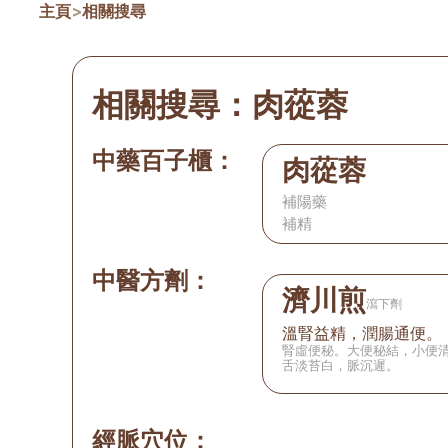
主頁
>
相關搜尋
相關搜尋：
肉蓯蓉
中藥百子櫃：
肉蓯蓉
補陽藥
補精
中醫方劑：
濟川煎
瀉下劑
溫腎益精，潤腸通便。
腎虛便秘。大便秘結，小便
舌淡苔白，脈沉遲。
經脈穴位：