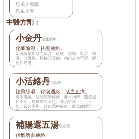
息風止痙藥
息風止痙
中醫方劑：
小金丹
治癰瘍劑
化痰除濕，祛瘀通絡。
寒濕痰瘀所致之流注、痰核、瘰鬁、乳岩、橫
痃、貼骨疽、蟮拱頭等病。初起皮色不變、腫
硬作痛者。
小活絡丹
治風劑
祛風除濕，化痰通絡，活血止痛。
風寒濕痹。肢體筋脈疼痛，麻木拘攣，關節屈
伸不利，疼痛遊走不定。亦治中風，手足不
仁，日久不愈，經絡濕痰瘀血，而見腰腿沉
重，或腿臂間作痛。
補陽還五湯
理血劑
補氣活血通絡