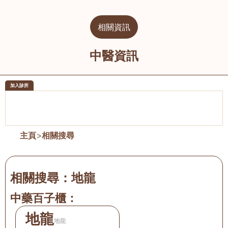
相關資訊
中醫資訊
加入診所
醫樂坊醫療集團有限公司
榮毅園中
佐敦
大圍
主頁
>
相關搜尋
相關搜尋：
地龍
中藥百子櫃：
地龍
地龍