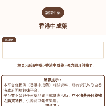
認識中藥
香港中成藥
加入診所
醫樂坊醫療集團有限公司
榮毅園中
佐敦
大圍
主頁
>
認識中藥
>
香港中成藥
>
強力固牙護齒丸
溫馨提示：
本平台僅提供《香港中成藥》相關資料，所有資訊均取自香
港政府開放數據平台。
平台並不參與任何藥品銷售或供應活動，亦
不清楚任何藥物
之購買途徑
、供應商或銷售渠道。
請注意：