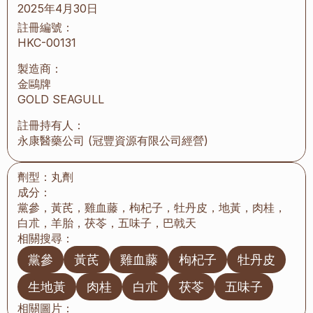
2025年4月30日
註冊編號：
HKC-00131
製造商：
金鷗牌
GOLD SEAGULL
註冊持有人：
永康醫藥公司 (冠豐資源有限公司經營)
劑型：
丸劑
成分：
黨參，黃芪，雞血藤，枸杞子，牡丹皮，地黃，肉桂，
白朮，羊胎，茯苓，五味子，巴戟天
相關搜尋：
黨參
黃芪
雞血藤
枸杞子
牡丹皮
生地黃
肉桂
白朮
茯苓
五味子
相關圖片：