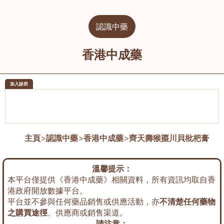
認識中藥
香港中成藥
加入診所
醫樂坊醫療集團有限公司
榮毅園中
佐敦
大圍
主頁
>
認識中藥
>
香港中成藥
>
齊天壽猴棗川貝枇杷膏
溫馨提示：
本平台僅提供《香港中成藥》相關資料，所有資訊均取自香
港政府開放數據平台。
平台並不參與任何藥品銷售或供應活動，亦
不清楚任何藥物
之購買途徑
、供應商或銷售渠道。
請注意：