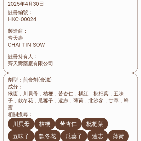
2025年4月30日
註冊編號：
HKC-00024
製造商：
齊天壽
CHAI TIN SOW
註冊持有人：
齊天壽藥廠有限公司
劑型：
煎膏劑(膏滋)
成分：
猴棗，川貝母，桔梗，苦杏仁，橘紅，枇杷葉，五味
子，款冬花，瓜蔞子，遠志，薄荷，北沙參，甘草，蜂
蜜
相關搜尋：
川貝母
桔梗
苦杏仁
枇杷葉
五味子
款冬花
瓜蔞子
遠志
薄荷