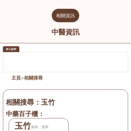
相關資訊
中醫資訊
加入診所
醫樂坊醫療集團有限公司
榮毅園中
佐敦
大圍
主頁
>
相關搜尋
相關搜尋：
玉竹
中藥百子櫃：
玉竹
葳蕤、萎蕤