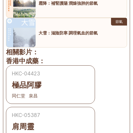
霜降：補腎護陽 潤燥強肺的節氣
節氣
大雪：滋陰防寒 調理氣血的節氣
相關影片：
香港中成藥：
HKC-04423
極品阿膠
同仁堂   泉昌
HKC-05387
肩周靈