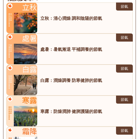
節氣
立秋：清心潤燥 調和陰陽的節氣
節氣
處暑：暑氣漸退 平補調養的節氣
節氣
白露：潤燥調養 防寒健肺的節氣
節氣
寒露：防燥潤肺 健脾護陽的節氣
節氣