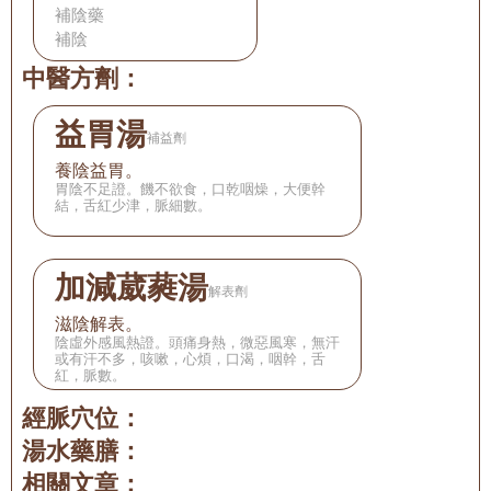
補陰藥
補陰
中醫方劑：
益胃湯
補益劑
養陰益胃。
胃陰不足證。饑不欲食，口乾咽燥，大便幹
結，舌紅少津，脈細數。
加減葳蕤湯
解表劑
滋陰解表。
陰虛外感風熱證。頭痛身熱，微惡風寒，無汗
或有汗不多，咳嗽，心煩，口渴，咽幹，舌
紅，脈數。
經脈穴位：
湯水藥膳：
相關文章：