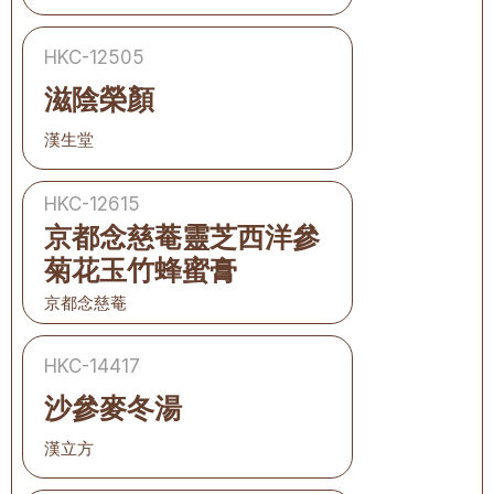
HKC-12505
滋陰榮顏
漢生堂
HKC-12615
京都念慈菴靈芝西洋參
菊花玉竹蜂蜜膏
京都念慈菴
HKC-14417
沙參麥冬湯
漢立方