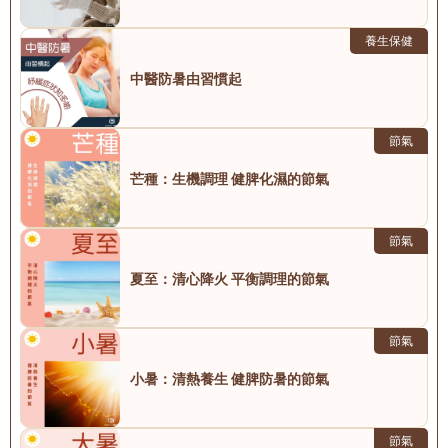
養生保健
中醫防暑由習慣起
節氣
芒種：生機調理 健脾化濕的節氣
節氣
夏至：清心降火 平衡調理的節氣
節氣
小暑：清熱養生 健脾防暑的節氣
節氣