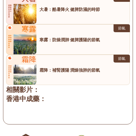
大暑：酷暑降火 健脾防濕的時節
節氣
寒露：防燥潤肺 健脾護陽的節氣
節氣
霜降：補腎護陽 潤燥強肺的節氣
相關影片：
香港中成藥：