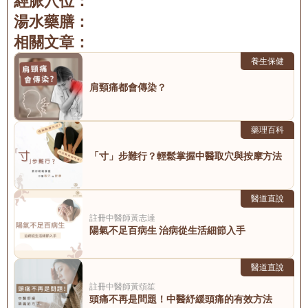
經脈穴位：
湯水藥膳：
相關文章：
養生保健
肩頸痛都會傳染？
藥理百科
「寸」步難行？輕鬆掌握中醫取穴與按摩方法
醫道直說
註冊中醫師
黃志達
陽氣不足百病生 治病從生活細節入手
醫道直說
註冊中醫師
黃頌笙
頭痛不再是問題！中醫紓緩頭痛的有效方法