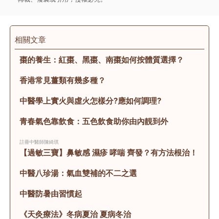
相關文章
棗的養生：紅棗、黑棗、南棗如何按體質選擇？
香港常見薑類有幾多種？
中醫學上實火與虛火怎樣分?應如何調理?
青春氣色靠飲食：五色飲食助你由內靚到外
註冊中醫師
陳綺琪
【過敏三寶】鼻敏感 濕疹 哮喘 齊發？有方法根治！
中醫八珍湯：氣血雙補的不二之選
中醫防暑由習慣起
《天灸療法》冬病夏治 夏病冬治