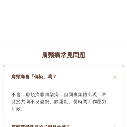
飲食與中藥輔助調理方法
針對肩頸痛患者可適當攝入活血化瘀、祛風散寒的食物。
如川芎、當歸、紅花等中藥材可入膳
調理氣血
；生薑、蔥
白等辛溫之品有助驅寒；而黑豆、核桃等補腎食物亦可改
善筋骨功能。避免過多攝入燥熱或
寒涼食物
，以免影響體
內平衡。中藥輔助調理需根據體質與症狀選擇，但具體應
肩頸痛常見問題
用仍需由專業人員評估。
肩頸痛會「傳染」嗎？
不會，肩頸痛非傳染病，但同事集體出現，常
源於共同不良姿勢、缺運動、長時間工作壓力
所致。