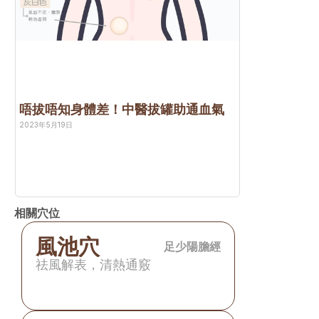
唔拔唔知身體差！中醫拔罐助通血氣
2023年5月19日
相關穴位
風池穴
足少陽膽經
祛風解表，清熱通竅