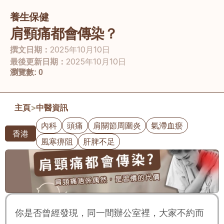
養生保健
肩頸痛都會傳染？
撰文日期：
2025年10月10日
最後更新日期：
2025年10月10日
瀏覽數:
0
主頁
>
中醫資訊
內科
頭痛
肩關節周圍炎
氣滯血瘀
香港
風寒痹阻
肝脾不足
你是否曾經發現，同一間辦公室裡，大家不約而