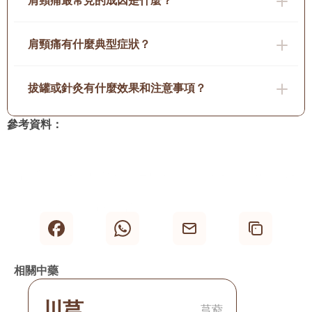
肩頸痛最常見的成因是什麼？
肩頸痛有什麼典型症狀？
拔罐或針灸有什麼效果和注意事項？
參考資料：
《普通高等教育中醫藥類 – 中藥學》上海科學技術出版社
《認識頸椎病》香港浸會大學
《零基礎學推拿》青島出版社
相關中藥
川芎
芎藭