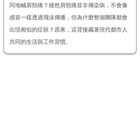
同地喊肩頸痛？雖然肩頸痛並非傳染病，不會像
感冒一樣透過飛沫傳播，但為什麼整個團隊都會
出現相似的症狀？原來，這背後藏著現代都市人
共同的生活與工作習慣。
你是否曾經發現，同一間辦公室裡，大家不約而同地喊肩
頸痛？雖然肩頸痛並非傳染病，不會像感冒一樣透過飛沫
傳播，但為什麼整個團隊都會出現相似的症狀？原來，這
背後藏著現代都市人共同的生活與工作習慣。
長時間
伏案工作、姿勢不良、缺乏運動，以及高壓
的職場
環境，是導致肩頸痛的主要元兇。這些因素往往在同一個
辦公空間中反覆出現，讓不少打工族「集體中招」，彷彿
肩頸痛真的會「傳染」一樣。