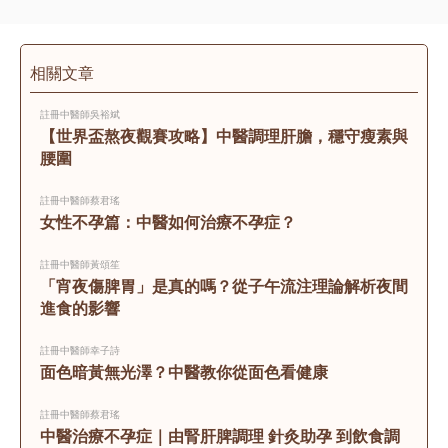
相關文章
註冊中醫師
吳裕斌
【世界盃熬夜觀賽攻略】中醫調理肝膽，穩守瘦素與
腰圍
註冊中醫師
蔡君瑤
女性不孕篇：中醫如何治療不孕症？
註冊中醫師
黃頌笙
「宵夜傷脾胃」是真的嗎？從子午流注理論解析夜間
進食的影響
註冊中醫師
幸子詩
面色暗黃無光澤？中醫教你從面色看健康
註冊中醫師
蔡君瑤
中醫治療不孕症｜由腎肝脾調理 針灸助孕 到飲食調