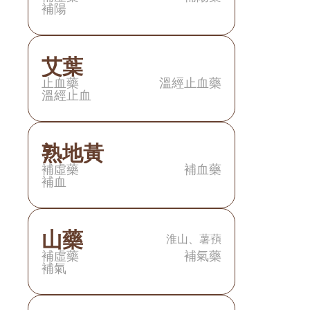
補陽
艾葉
止血藥
溫經止血藥
溫經止血
熟地黃
補虛藥
補血藥
補血
山藥
淮山、薯蕷
補虛藥
補氣藥
補氣