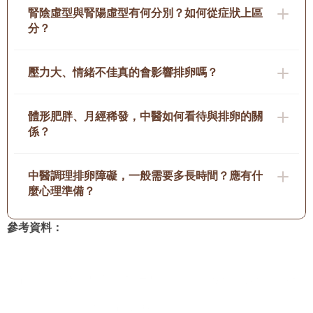
腎陰虛型與腎陽虛型有何分別？如何從症狀上區
分？
壓力大、情緒不佳真的會影響排卵嗎？
體形肥胖、月經稀發，中醫如何看待與排卵的關
係？
中醫調理排卵障礙，一般需要多長時間？應有什
麼心理準備？
參考資料：
《普通高等教育中醫藥類 – 中藥學》上海科學技術出版社
《中藥材圖鑒大全》 中藥材知識輕鬆學 天津出版傳媒集