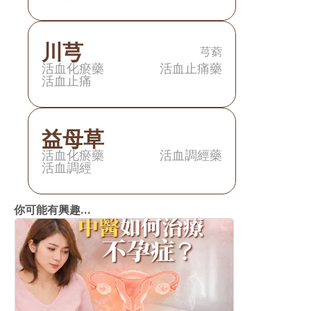
川芎
芎藭
活血化瘀藥
活血止痛藥
活血止痛
益母草
活血化瘀藥
活血調經藥
活血調經
你可能有興趣...