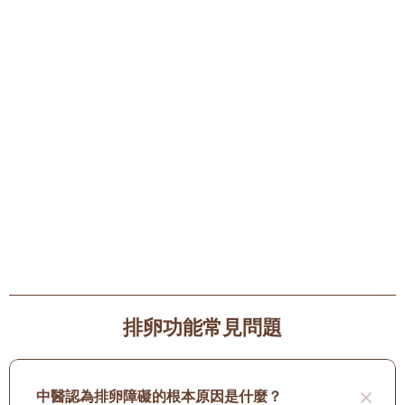
治療不孕症的路途上，保持平和的心態，配合中醫調理臟
腑氣血、平衡陰陽，為「種子」、「水源」、「陽光」、
「土壤」等創造更良好的環境，如同耕種一般，使「種
子」日後更有機會開花結果。
以上資訊僅供參考，如有任何疑問建議諮詢專業中醫師。
排卵功能常見問題
撰文：香港註冊中醫師 黃松笙
中醫認為排卵障礙的根本原因是什麼？