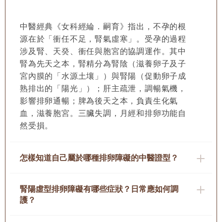
中醫經典《女科經綸．嗣育》指出，不孕的根
源在於「衝任不足，腎氣虛寒」。受孕的過程
涉及腎、天癸、衝任與胞宮的協調運作。其中
腎為先天之本，腎精分為腎陰（滋養卵子及子
宮內膜的「水源土壤」）與腎陽（促動卵子成
熟排出的「陽光」）；肝主疏泄，調暢氣機，
影響排卵通暢；脾為後天之本，負責生化氣
血，滋養胞宮。三臟失調，月經和排卵功能自
然受損。
怎樣知道自己屬於哪種排卵障礙的中醫證型？
腎陽虛型排卵障礙有哪些症狀？日常應如何調
護？