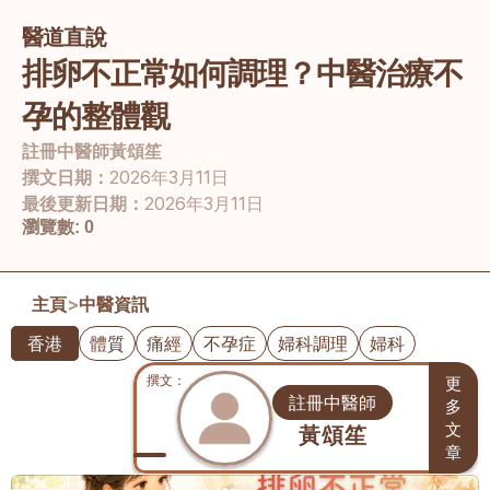
醫道直說
排卵不正常如何調理？中醫治療不
孕的整體觀
註冊中醫師
黃頌笙
撰文日期：
2026年3月11日
最後更新日期：
2026年3月11日
瀏覽數:
0
主頁
>
中醫資訊
香港
體質
痛經
不孕症
婦科調理
婦科
撰文： 
更
註冊中醫師
多
文
黃頌笙
章