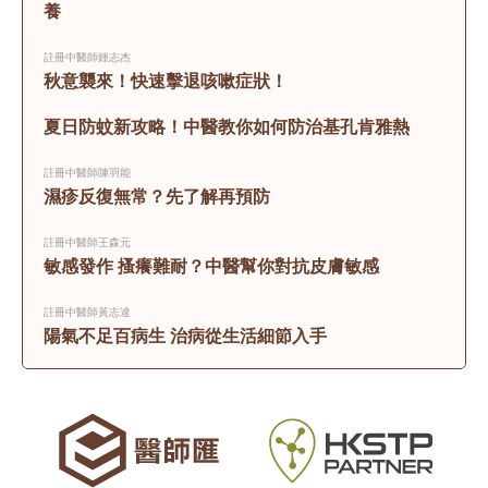
養 
註冊中醫師
鍾志杰
秋意襲來！快速擊退咳嗽症狀！
夏日防蚊新攻略！中醫教你如何防治基孔肯雅熱
註冊中醫師
陳羽能
濕疹反復無常？先了解再預防
註冊中醫師
王森元
敏感發作 搔癢難耐？中醫幫你對抗皮膚敏感
註冊中醫師
黃志達
陽氣不足百病生 治病從生活細節入手