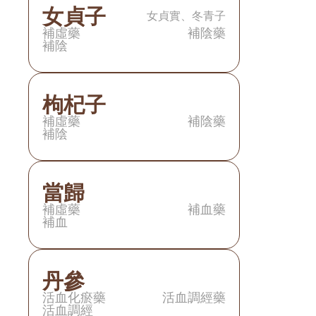
女貞子
女貞實、冬青子
補虛藥
補陰藥
補陰
枸杞子
補虛藥
補陰藥
補陰
當歸
補虛藥
補血藥
補血
丹參
活血化瘀藥
活血調經藥
活血調經