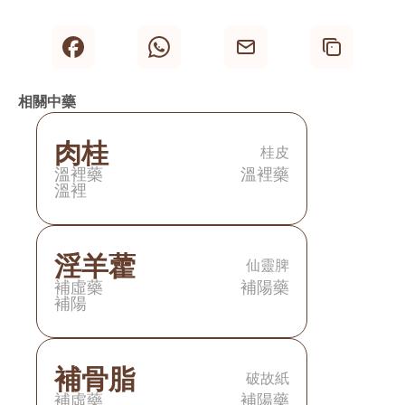
團
《中藥方劑輕圖典》 黑龍江科學技術出版社
相關中藥
肉桂
桂皮
溫裡藥
溫裡藥
溫裡
淫羊藿
仙靈脾
補虛藥
補陽藥
補陽
補骨脂
破故紙
補虛藥
補陽藥