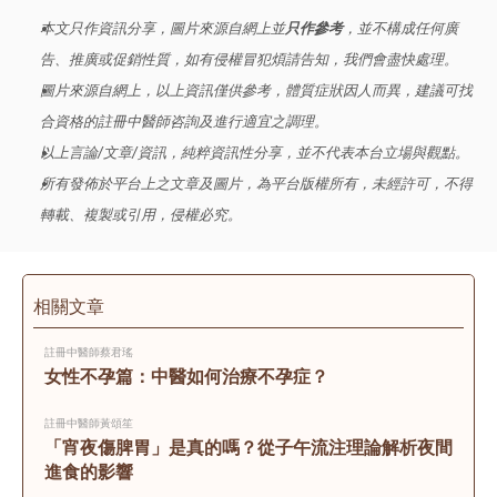
本文只作資訊分享，圖片來源自網上並
只作參考
，並不構成任何廣
告、推廣或促銷性質，如有侵權冒犯煩請告知，我們會盡快處理。
圖片來源自網上，以上資訊僅供參考，體質症狀因人而異，建議可找
合資格的註冊中醫師咨詢及進行適宜之調理。
以上言論/文章/資訊，純粹資訊性分享，並不代表本台立場與觀點。
所有發佈於平台上之文章及圖片，為平台版權所有，未經許可，不得
轉載、複製或引用，侵權必究。
相關文章
註冊中醫師
蔡君瑤
女性不孕篇：中醫如何治療不孕症？
註冊中醫師
黃頌笙
「宵夜傷脾胃」是真的嗎？從子午流注理論解析夜間
進食的影響