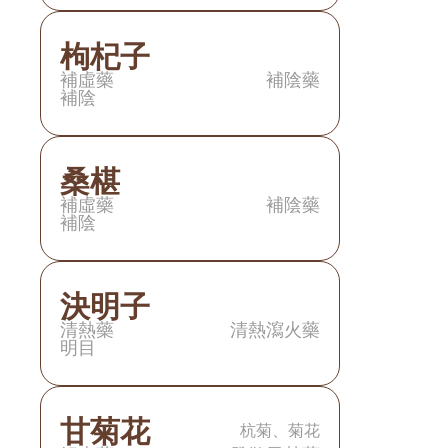
枸杞子
補虛藥
補陰藥
補陰
桑椹
補虛藥
補陰藥
補陰
決明子
清熱藥
清熱瀉火藥
明目
甘菊花
杭菊、菊花