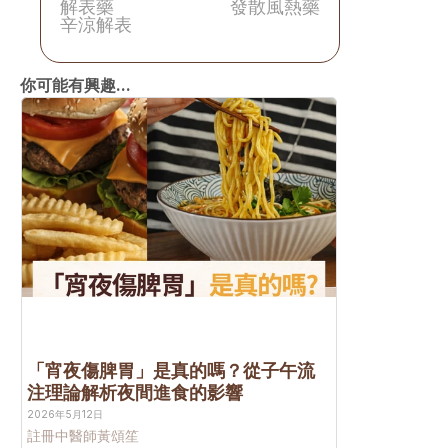
解表藥
發散風熱藥
辛涼解表
你可能有興趣...
「宵夜傷脾胃」是真的嗎？從子午流
注理論解析夜間進食的影響
2026年5月12日
註冊中醫師
黃頌笙