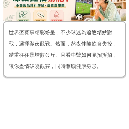
世界盃賽事精彩紛呈，不少球迷為追逐精妙對
戰，選擇徹夜觀戰。然而，熬夜伴隨飲食失控，
體重往往暴增數公斤。且看中醫如何見招拆招，
讓你盡情破曉觀賽，同時兼顧健康身形。
熬夜觀賽的肥胖陷阱：從經絡時辰到代謝紊
亂
中醫視角：經絡當令與肝膽失調