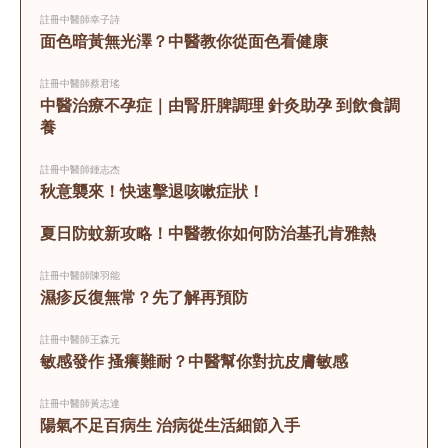
註冊中醫師
幸子詩
面色暗黃無光澤？中醫教你從面色看健康
註冊中醫師
蔡君瑤
中醫治療不孕症｜由腎肝脾調理 針灸助孕 到飲食調
養 
註冊中醫師
鍾志杰
秋意襲來！快速擊退咳嗽症狀！
夏日防蚊新攻略！中醫教你如何防治基孔肯雅熱
註冊中醫師
陳羽能
濕疹反復無常？先了解再預防
註冊中醫師
王森元
敏感發作 搔癢難耐？中醫幫你對抗皮膚敏感
註冊中醫師
黃志達
陽氣不足百病生 治病從生活細節入手