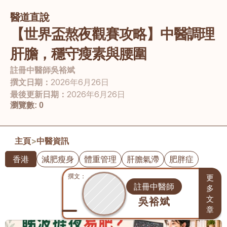
醫道直說
【世界盃熬夜觀賽攻略】中醫調理
肝膽，穩守瘦素與腰圍
註冊中醫師
吳裕斌
撰文日期：
2026年6月26日
最後更新日期：
2026年6月26日
瀏覽數:
0
主頁
>
中醫資訊
香港
減肥瘦身
體重管理
肝膽氣滯
肥胖症
撰文： 
更
註冊中醫師
多
文
吳裕斌
章