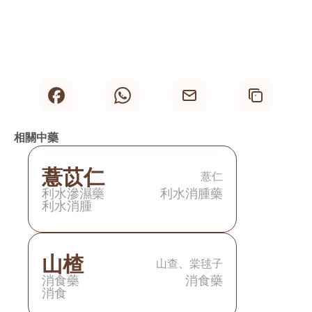
聯絡方式
歡迎向各博愛醫院中醫診所
查詢詳情
。
相關中藥
薏苡仁
薏仁
利水滲濕藥
利水消腫藥
利水消腫
山楂
山查、棠毬子
消食藥
消食藥
消食