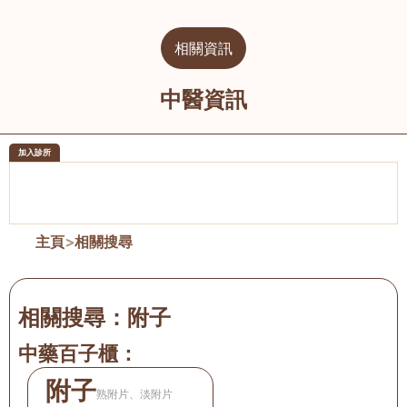
相關資訊
中醫資訊
加入診所
醫樂坊醫療集團有限公司
榮毅園中
佐敦
大圍
主頁
>
相關搜尋
相關搜尋：
附子
中藥百子櫃：
附子
熟附片、淡附片