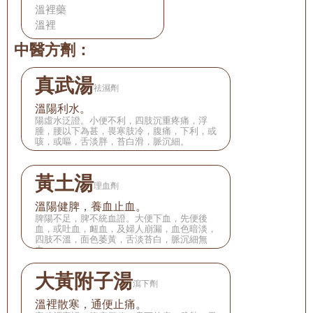
溫裡藥
溫裡
中醫方劑：
真武湯
祛濕劑
溫陽利水。
陽虛水泛證。小便不利，四肢沉重疼痛，浮
腫，腰以下為甚，畏寒肢冷，腹痛，下利，或
咳，或嘔，舌淡胖，苔白滑，脈沉細。
黃土湯
理血劑
溫陽健脾，養血止血。
脾陽不足，脾不統血證。大便下血，先便後
血，或吐血，衄血，及婦人崩漏，血色暗淡，
四肢不溫，面色萎黃，舌淡苔白，脈沉細無
力。
大黃附子湯
瀉下劑
溫裡散寒，通便止痛。