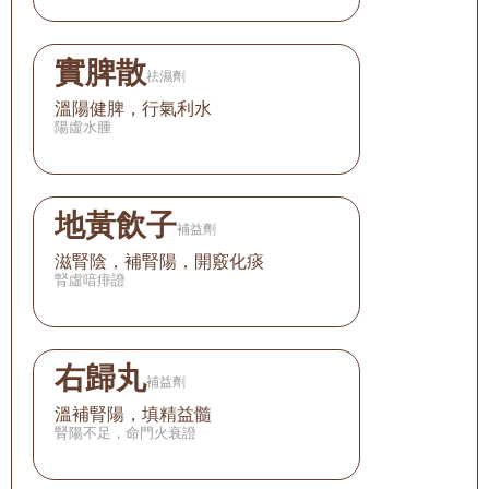
實脾散
祛濕劑
溫陽健脾，行氣利水
陽虛水腫
地黃飲子
補益劑
滋腎陰，補腎陽，開竅化痰
腎虛喑痱證
右歸丸
補益劑
溫補腎陽，填精益髓
腎陽不足，命門火衰證