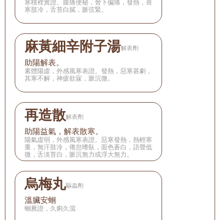
寒積裡實證。腹痛便秘，脅下偏痛，發熱，畏
寒肢冷，舌苔白膩，脈弦緊。
麻黃細辛附子湯
解表劑
助陽解表。
素體陽虛，外感風寒表證。發熱，惡寒甚劇，
其寒不解，神疲欲寐，脈沉微。
再造散
解表劑
助陽益氣，解表散寒。
陽氣虛弱，外感風寒表證。惡寒發熱，熱輕寒
重，無汗肢冷，倦怠嗜臥，面色蒼白，語聲低
微，舌淡苔白，脈沉無力或浮大無力。
烏梅丸
驅蟲劑
溫臟安蛔
蛔厥證，久痢久瀉