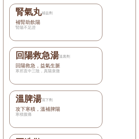
腎氣丸
補益劑
補腎助飲陽
腎陽不足證
回陽救急湯
溫裏劑
回陽救急，益氣生脈
寒邪直中三陰，真陽衰微
溫脾湯
瀉下劑
攻下寒積，溫補脾陽
寒積腹痛