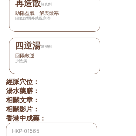
再造散
解表劑
助陽益氣，解表散寒
陽氣虛弱外感風寒證
四逆湯
溫裡劑
回陽救逆
少陰病
經脈穴位：
湯水藥膳：
相關文章：
相關影片：
香港中成藥：
HKP-01565